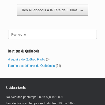
Des Québécois à la Fête de l’Huma
→
Search
for:
boutique du Québécois
disquaire de Québec Radio
(3)
librairie des éditions du Québécois
(51)
Articles récents
Nouveautés printemps 2026!
8 juillet 2026
Les élections au temps des Patriotes!
18 mai 2025