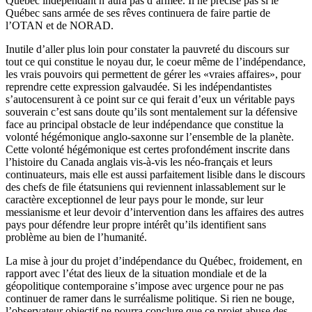
Québec indépendant n’aura pas d’armée. Il ne précise pas si le
Québec sans armée de ses rêves continuera de faire partie de
l’OTAN et de NORAD.
Inutile d’aller plus loin pour constater la pauvreté du discours sur
tout ce qui constitue le noyau dur, le coeur même de l’indépendance,
les vrais pouvoirs qui permettent de gérer les «vraies affaires», pour
reprendre cette expression galvaudée. Si les indépendantistes
s’autocensurent à ce point sur ce qui ferait d’eux un véritable pays
souverain c’est sans doute qu’ils sont mentalement sur la défensive
face au principal obstacle de leur indépendance que constitue la
volonté hégémonique anglo-saxonne sur l’ensemble de la planète.
Cette volonté hégémonique est certes profondément inscrite dans
l’histoire du Canada anglais vis-à-vis les néo-français et leurs
continuateurs, mais elle est aussi parfaitement lisible dans le discours
des chefs de file étatsuniens qui reviennent inlassablement sur le
caractère exceptionnel de leur pays pour le monde, sur leur
messianisme et leur devoir d’intervention dans les affaires des autres
pays pour défendre leur propre intérêt qu’ils identifient sans
problème au bien de l’humanité.
La mise à jour du projet d’indépendance du Québec, froidement, en
rapport avec l’état des lieux de la situation mondiale et de la
géopolitique contemporaine s’impose avec urgence pour ne pas
continuer de ramer dans le surréalisme politique. Si rien ne bouge,
l’observateur objectif ne pourra conclure que ce projet abuse des