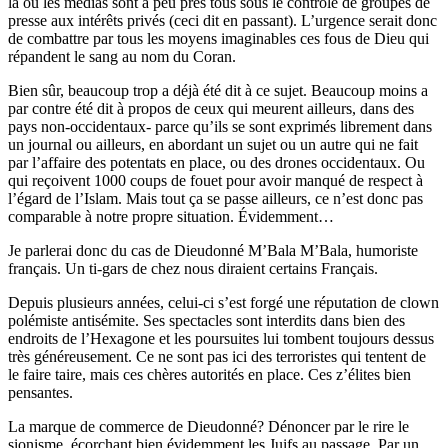
là où les médias sont à peu près tous sous le contrôle de groupes de
presse aux intérêts privés (ceci dit en passant). L’urgence serait donc
de combattre par tous les moyens imaginables ces fous de Dieu qui
répandent le sang au nom du Coran.
Bien sûr, beaucoup trop a déjà été dit à ce sujet. Beaucoup moins a
par contre été dit à propos de ceux qui meurent ailleurs, dans des
pays non-occidentaux- parce qu’ils se sont exprimés librement dans
un journal ou ailleurs, en abordant un sujet ou un autre qui ne fait
par l’affaire des potentats en place, ou des drones occidentaux. Ou
qui reçoivent 1000 coups de fouet pour avoir manqué de respect à
l’égard de l’Islam. Mais tout ça se passe ailleurs, ce n’est donc pas
comparable à notre propre situation. Évidemment…
Je parlerai donc du cas de Dieudonné M’Bala M’Bala, humoriste
français. Un ti-gars de chez nous diraient certains Français.
Depuis plusieurs années, celui-ci s’est forgé une réputation de clown
polémiste antisémite. Ses spectacles sont interdits dans bien des
endroits de l’Hexagone et les poursuites lui tombent toujours dessus
très généreusement. Ce ne sont pas ici des terroristes qui tentent de
le faire taire, mais ces chères autorités en place. Ces z’élites bien
pensantes.
La marque de commerce de Dieudonné? Dénoncer par le rire le
sionisme, écorchant bien évidemment les Juifs au passage. Par un