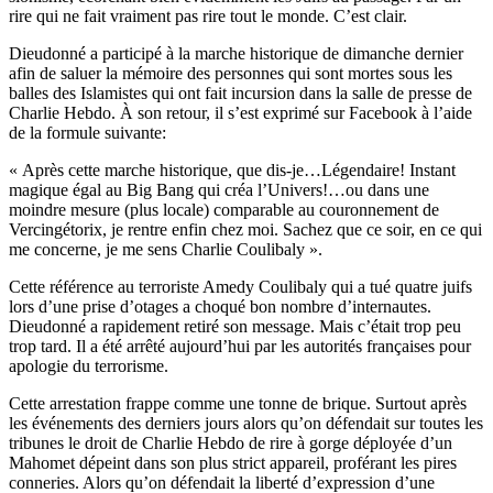
rire qui ne fait vraiment pas rire tout le monde. C’est clair.
Dieudonné a participé à la marche historique de dimanche dernier
afin de saluer la mémoire des personnes qui sont mortes sous les
balles des Islamistes qui ont fait incursion dans la salle de presse de
Charlie Hebdo. À son retour, il s’est exprimé sur Facebook à l’aide
de la formule suivante:
« Après cette marche historique, que dis-je…Légendaire! Instant
magique égal au Big Bang qui créa l’Univers!…ou dans une
moindre mesure (plus locale) comparable au couronnement de
Vercingétorix, je rentre enfin chez moi. Sachez que ce soir, en ce qui
me concerne, je me sens Charlie Coulibaly ».
Cette référence au terroriste Amedy Coulibaly qui a tué quatre juifs
lors d’une prise d’otages a choqué bon nombre d’internautes.
Dieudonné a rapidement retiré son message. Mais c’était trop peu
trop tard. Il a été arrêté aujourd’hui par les autorités françaises pour
apologie du terrorisme.
Cette arrestation frappe comme une tonne de brique. Surtout après
les événements des derniers jours alors qu’on défendait sur toutes les
tribunes le droit de Charlie Hebdo de rire à gorge déployée d’un
Mahomet dépeint dans son plus strict appareil, proférant les pires
conneries. Alors qu’on défendait la liberté d’expression d’une