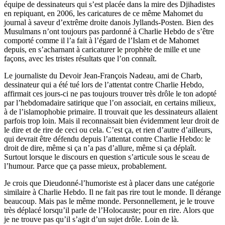
équipe de dessinateurs qui s’est placée dans la mire des Djihadistes
en repiquant, en 2006, les caricatures de ce même Mahomet du
journal à saveur d’extrême droite danois Jyllands-Posten. Bien des
Musulmans n’ont toujours pas pardonné à Charlie Hebdo de s’être
comporté comme il l’a fait à l’égard de l’Islam et de Mahomet
depuis, en s’acharnant à caricaturer le prophète de mille et une
façons, avec les tristes résultats que l’on connaît.
Le journaliste du Devoir Jean-François Nadeau, ami de Charb,
dessinateur qui a été tué lors de l’attentat contre Charlie Hebdo,
affirmait ces jours-ci ne pas toujours trouver très drôle le ton adopté
par l’hebdomadaire satirique que l’on associait, en certains milieux,
à de l’islamophobie primaire. Il trouvait que les dessinateurs allaient
parfois trop loin. Mais il reconnaissait bien évidemment leur droit de
le dire et de rire de ceci ou cela. C’est ça, et rien d’autre d’ailleurs,
qui devrait être défendu depuis l’attentat contre Charlie Hebdo: le
droit de dire, même si ça n’a pas d’allure, même si ça déplaît.
Surtout lorsque le discours en question s’articule sous le sceau de
l’humour. Parce que ça passe mieux, probablement.
Je crois que Dieudonné-l’humoriste est à placer dans une catégorie
similaire à Charlie Hebdo. Il ne fait pas rire tout le monde. Il dérange
beaucoup. Mais pas le même monde. Personnellement, je le trouve
très déplacé lorsqu’il parle de l’Holocauste; pour en rire. Alors que
je ne trouve pas qu’il s’agit d’un sujet drôle. Loin de là.