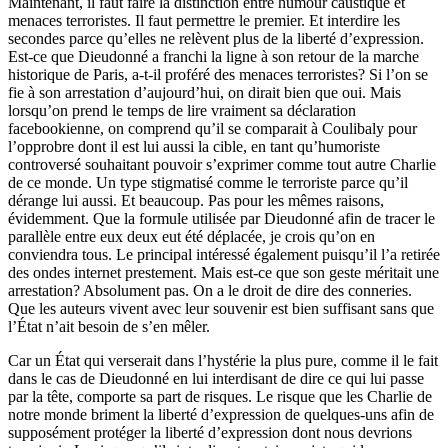
Maintenant, il faut faire la distinction entre humour caustique et
menaces terroristes. Il faut permettre le premier. Et interdire les
secondes parce qu’elles ne relèvent plus de la liberté d’expression.
Est-ce que Dieudonné a franchi la ligne à son retour de la marche
historique de Paris, a-t-il proféré des menaces terroristes? Si l’on se
fie à son arrestation d’aujourd’hui, on dirait bien que oui. Mais
lorsqu’on prend le temps de lire vraiment sa déclaration
facebookienne, on comprend qu’il se comparait à Coulibaly pour
l’opprobre dont il est lui aussi la cible, en tant qu’humoriste
controversé souhaitant pouvoir s’exprimer comme tout autre Charlie
de ce monde. Un type stigmatisé comme le terroriste parce qu’il
dérange lui aussi. Et beaucoup. Pas pour les mêmes raisons,
évidemment. Que la formule utilisée par Dieudonné afin de tracer le
parallèle entre eux deux eut été déplacée, je crois qu’on en
conviendra tous. Le principal intéressé également puisqu’il l’a retirée
des ondes internet prestement. Mais est-ce que son geste méritait une
arrestation? Absolument pas. On a le droit de dire des conneries.
Que les auteurs vivent avec leur souvenir est bien suffisant sans que
l’État n’ait besoin de s’en mêler.
Car un État qui verserait dans l’hystérie la plus pure, comme il le fait
dans le cas de Dieudonné en lui interdisant de dire ce qui lui passe
par la tête, comporte sa part de risques. Le risque que les Charlie de
notre monde briment la liberté d’expression de quelques-uns afin de
supposément protéger la liberté d’expression dont nous devrions