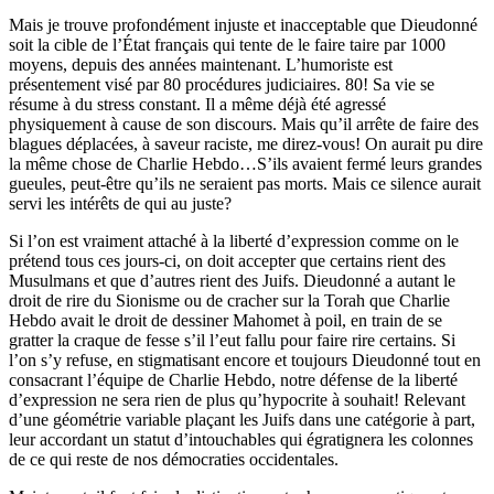
Mais je trouve profondément injuste et inacceptable que Dieudonné
soit la cible de l’État français qui tente de le faire taire par 1000
moyens, depuis des années maintenant. L’humoriste est
présentement visé par 80 procédures judiciaires. 80! Sa vie se
résume à du stress constant. Il a même déjà été agressé
physiquement à cause de son discours. Mais qu’il arrête de faire des
blagues déplacées, à saveur raciste, me direz-vous! On aurait pu dire
la même chose de Charlie Hebdo…S’ils avaient fermé leurs grandes
gueules, peut-être qu’ils ne seraient pas morts. Mais ce silence aurait
servi les intérêts de qui au juste?
Si l’on est vraiment attaché à la liberté d’expression comme on le
prétend tous ces jours-ci, on doit accepter que certains rient des
Musulmans et que d’autres rient des Juifs. Dieudonné a autant le
droit de rire du Sionisme ou de cracher sur la Torah que Charlie
Hebdo avait le droit de dessiner Mahomet à poil, en train de se
gratter la craque de fesse s’il l’eut fallu pour faire rire certains. Si
l’on s’y refuse, en stigmatisant encore et toujours Dieudonné tout en
consacrant l’équipe de Charlie Hebdo, notre défense de la liberté
d’expression ne sera rien de plus qu’hypocrite à souhait! Relevant
d’une géométrie variable plaçant les Juifs dans une catégorie à part,
leur accordant un statut d’intouchables qui égratignera les colonnes
de ce qui reste de nos démocraties occidentales.