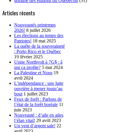
librairie des éditions du Québécois
(51)
Articles récents
Nouveautés printemps
2026!
8 juillet 2026
Les élections au temps des
Patriotes!
18 mai 2025
La quête de la souveraineté
: Porto Rico et le Québec
19 février 2025
Usine Northvolt à 7G$ : à
qui ça profite?
5 mai 2024
La Palestine et Nous
19
avril 2024
L’indépendance : une lutte
ouvrière à mener jusqu’au
bout
1 juillet 2023
Feux de forêt : Parlons de
l’état de la forêt boréale
11
juin 2023
Nouveauté : d’aile en ailes
l’élan vital!
29 avril 2023
Un vent d’argent sale!
22
avril 2023