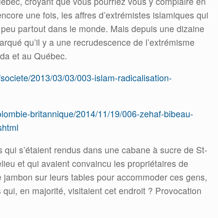
uébec, croyant que vous pourriez vous y complaire en
encore une fois, les affres d’extrémistes islamiques qui
 peu partout dans le monde. Mais depuis une dizaine
rqué qu’il y a une recrudescence de l’extrémisme
ada et au Québec.
s/societe/2013/03/03/003-islam-radicalisation-
/colombie-britannique/2014/11/19/006-zehaf-bibeau-
shtml
 qui s’étaient rendus dans une cabane à sucre de St-
ieu et qui avaient convaincu les propriétaires de
de jambon sur leurs tables pour accommoder ces gens,
qui, en majorité, visitaient cet endroit ? Provocation