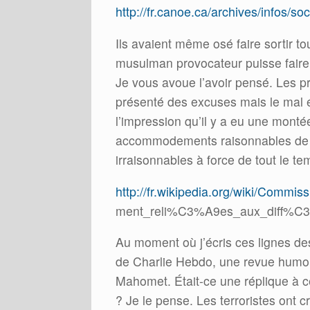
http://fr.canoe.ca/archives/infos/
Ils avaient même osé faire sortir t
musulman provocateur puisse faire 
Je vous avoue l’avoir pensé. Les pro
présenté des excuses mais le mal é
l’impression qu’il y a eu une monté
accommodements raisonnables de l
irraisonnables à force de tout le 
http://fr.wikipedia.org/wiki/Commi
ment_reli%C3%A9es_aux_diff%C3%
Au moment où j’écris ces lignes des
de Charlie Hebdo, une revue humori
Mahomet. Était-ce une réplique à ce
? Je le pense. Les terroristes ont c