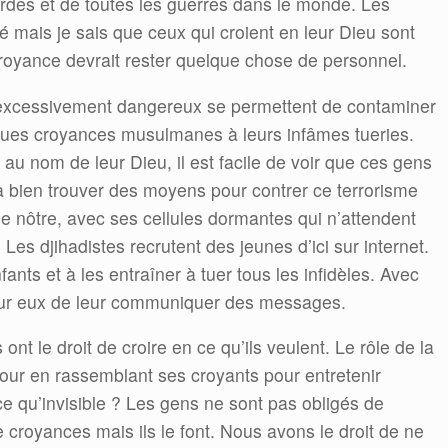
ordes et de toutes les guerres dans le monde. Les
té mais je sais que ceux qui croient en leur Dieu sont
royance devrait rester quelque chose de personnel.
excessivement dangereux se permettent de contaminer
iques croyances musulmanes à leurs infâmes tueries.
u nom de leur Dieu, il est facile de voir que ces gens
a bien trouver des moyens pour contrer ce terrorisme
le nôtre, avec ses cellules dormantes qui n’attendent
 Les djihadistes recrutent des jeunes d’ici sur internet.
fants et à les entraîner à tuer tous les infidèles. Avec
 pour eux de leur communiquer des messages.
nt le droit de croire en ce qu’ils veulent. Le rôle de la
amour en rassemblant ses croyants pour entretenir
rce qu’invisible ? Les gens ne sont pas obligés de
 croyances mais ils le font. Nous avons le droit de ne