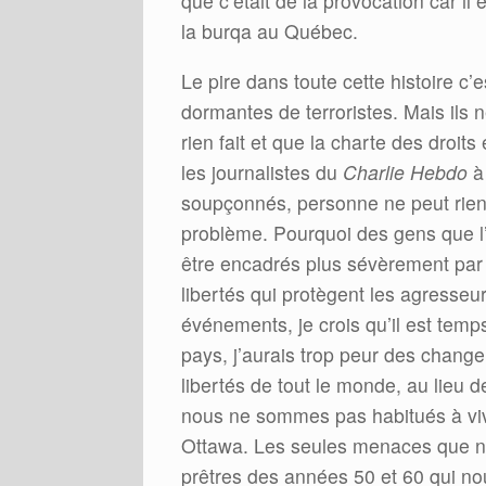
que c’était de la provocation car i
la burqa au Québec.
Le pire dans toute cette histoire c’
dormantes de terroristes. Mais ils 
rien fait et que la charte des droits
les journalistes du
Charlie Hebdo
à 
soupçonnés, personne ne peut rien f
problème. Pourquoi des gens que l’o
être encadrés plus sévèrement par le
libertés qui protègent les agresseurs
événements, je crois qu’il est temps
pays, j’aurais trop peur des change
libertés de tout le monde, au lieu
nous ne sommes pas habitués à vi
Ottawa. Les seules menaces que no
prêtres des années 50 et 60 qui no