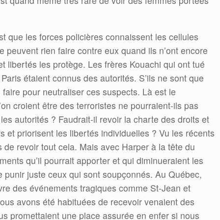
l est quand même très rare de voir des femmes portées
est que les forces policières connaissent les cellules
ne peuvent rien faire contre eux quand ils n’ont encore
 et libertés les protège. Les frères Kouachi qui ont tué
Paris étaient connus des autorités. S’ils ne sont que
aire pour neutraliser ces suspects. Là est le
n croient être des terroristes ne pourraient-ils pas
s autorités ? Faudrait-il revoir la charte des droits et
 et priorisent les libertés individuelles ? Vu les récents
 de revoir tout cela. Mais avec Harper à la tête du
ments qu’il pourrait apporter et qui diminueraient les
 de punir juste ceux qui sont soupçonnés. Au Québec,
vre des événements tragiques comme St-Jean et
us avons été habituées de recevoir venaient des
us promettaient une place assurée en enfer si nous