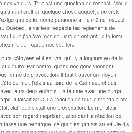
mes valeurs. Tout est une question de respect. Moi je
qu’un qui croit en quelque chose auquel je ne crois
 j’exige que cette même personne ait le même respect
au Québec, le visiteur respecte les règlements de
 veut que j’enlève mes souliers en entrant, je le ferai.
 chez moi, on garde nos souliers.
jours côtoyées et il est vrai qu’il y a toujours eu de la
t et d’autre. Par contre, quand des gens viennent
n sous forme de provocation, il faut trouver un moyen
’été dernier, j’étais au parc de la Gatineau et des
 avec leurs deux enfants. La femme avait une burqa
orps. Il faisait 32 C. La réaction de tout le monde a été
 était clair que c’était une provocation. Le monsieur
s avec son regard méprisant, attendant la réaction de
un fasse une remarque, ce qui n’est jamais arrivé. Je dis