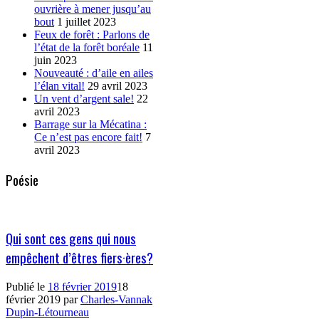
ouvrière à mener jusqu’au
bout
1 juillet 2023
Feux de forêt : Parlons de
l’état de la forêt boréale
11
juin 2023
Nouveauté : d’aile en ailes
l’élan vital!
29 avril 2023
Un vent d’argent sale!
22
avril 2023
Barrage sur la Mécatina :
Ce n’est pas encore fait!
7
avril 2023
Poésie
Qui sont ces gens qui nous
empêchent d’êtres fiers·ères?
Publié le
18 février 2019
18
février 2019
par
Charles-Vannak
Dupin-Létourneau