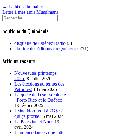
←
La bêtise humaine
Lettre à mes amis Musulmans
→
Search
for:
boutique du Québécois
disquaire de Québec Radio
(3)
librairie des éditions du Québécois
(51)
Articles récents
Nouveautés printemps
2026!
8 juillet 2026
Les élections au temps des
Patriotes!
18 mai 2025
La quête de la souveraineté
: Porto Rico et le Québec
19 février 2025
Usine Northvolt à 7G$ : à
qui ça profite?
5 mai 2024
La Palestine et Nous
19
avril 2024
L’indépendance : une lutte