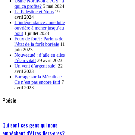
Usine Northvolt à 7G$ : à
qui ça profite?
5 mai 2024
La Palestine et Nous
19
avril 2024
L’indépendance : une lutte
ouvrière à mener jusqu’au
bout
1 juillet 2023
Feux de forêt : Parlons de
l’état de la forêt boréale
11
juin 2023
Nouveauté : d’aile en ailes
l’élan vital!
29 avril 2023
Un vent d’argent sale!
22
avril 2023
Barrage sur la Mécatina :
Ce n’est pas encore fait!
7
avril 2023
Poésie
Qui sont ces gens qui nous
empêchent d’êtres fiers·ères?