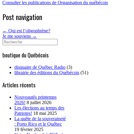
Consulter les publications de Organisation du québécois
Post navigation
←
Qui est l’oligophrène?
Je me souviens
→
Search
for:
boutique du Québécois
disquaire de Québec Radio
(3)
librairie des éditions du Québécois
(51)
Articles récents
Nouveautés printemps
2026!
8 juillet 2026
Les élections au temps des
Patriotes!
18 mai 2025
La quête de la souveraineté
: Porto Rico et le Québec
19 février 2025