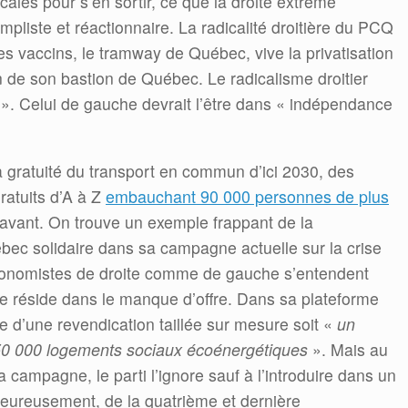
icales pour s’en sortir, ce que la droite extrême
pliste et réactionnaire. La radicalité droitière du PCQ
les vaccins, le tramway de Québec, vive la privatisation
in de son bastion de Québec. Le radicalisme droitier
 ». Celui de gauche devrait l’être dans « indépendance
la gratuité du transport en commun d’ici 2030, des
ratuits d’A à Z
embauchant 90 000 personnes de plus
l’avant. On trouve un exemple frappant de la
bec solidaire dans sa campagne actuelle sur la crise
conomistes de droite comme de gauche s’entendent
se réside dans le manque d’offre. Dans sa plateforme
e d’une revendication taillée sur mesure soit «
un
 50 000 logements sociaux écoénergétiques
». Mais au
a campagne, le parti l’ignore sauf à l’introduire dans un
heureusement, de la quatrième et dernière