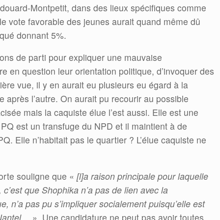
ouard-Montpetit, dans des lieux spécifiques comme
, le vote favorable des jeunes aurait quand même dû
voqué donnant 5%.
tions de parti pour expliquer une mauvaise
e en question leur orientation politique, d’invoquer des
ère vue, il y en aurait eu plusieurs eu égard à la
e après l’autre. On aurait pu recourir au possible
cisée mais la caquiste élue l’est aussi. Elle est une
 PQ est un transfuge du NPD et il maintient à de
PQ. Elle n’habitait pas le quartier ? L’élue caquiste ne
porte souligne que «
[l]a raison principale pour laquelle
c’est que Shophika n’a pas de lien avec la
ue, n’a pas pu s’impliquer socialement puisqu’elle est
 Nantel…
». Une candidature ne peut pas avoir toutes