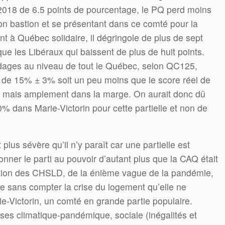
2018 de 6.5 points de pourcentage, le PQ perd moins
on bastion et se présentant dans ce comté pour la
nt à Québec solidaire, il dégringole de plus de sept
que les Libéraux qui baissent de plus de huit points.
dages au niveau de tout le Québec, selon QC125,
 de 15% ± 3% soit un peu moins que le score réel de
8 mais amplement dans la marge. On aurait donc dû
% dans Marie-Victorin pour cette partielle et non de
 plus sévère qu’il n’y paraît car une partielle est
onner le parti au pouvoir d’autant plus que la CAQ était
stion des CHSLD, de la énième vague de la pandémie,
ée sans compter la crise du logement qu’elle ne
ie-Victorin, un comté en grande partie populaire.
ses climatique-pandémique, sociale (inégalités et