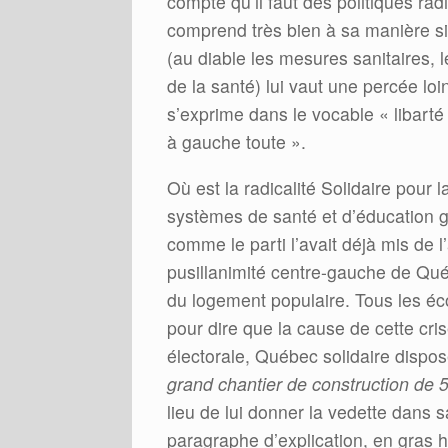
compte qu’il faut des politiques rad
comprend très bien à sa manière sim
(au diable les mesures sanitaires, 
de la santé) lui vaut une percée lo
s’exprime dans le vocable « libarté
à gauche toute ».
Où est la radicalité Solidaire pour 
systèmes de santé et d’éducation g
comme le parti l’avait déjà mis de 
pusillanimité centre-gauche de Qué
du logement populaire. Tous les é
pour dire que la cause de cette cri
électorale, Québec solidaire dispos
grand chantier de construction de
lieu de lui donner la vedette dans s
paragraphe d’explication, en gras 