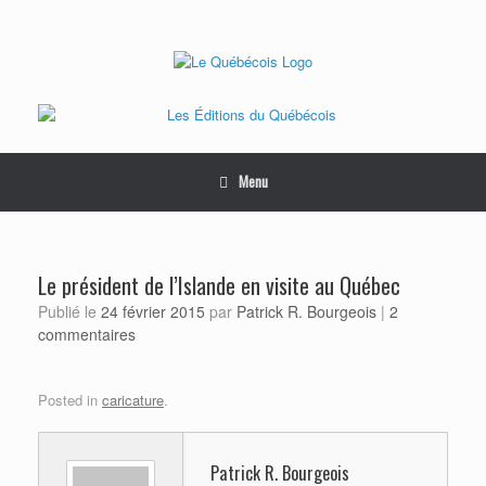
Skip
to
content
Menu
Le président de l’Islande en visite au Québec
Publié le
24 février 2015
par
Patrick R. Bourgeois
|
2
commentaires
Posted in
caricature
.
Patrick R. Bourgeois