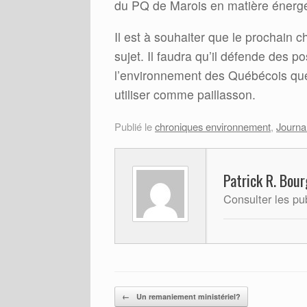
du PQ de Marois en matière énergéti
Il est à souhaiter que le prochain 
sujet. Il faudra qu’il défende des p
l’environnement des Québécois que 
utiliser comme paillasson.
Publié le
chroniques environnement
,
Journa
Patrick R. Bour
Consulter les pu
Post navigation
←
Un remaniement ministériel?