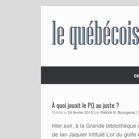
Skip
to
content
co
À quoi jouait le PQ au juste ?
Publié le
24 février 2015
par
Patrick R. Bourgeois
|
Hier soir, à la Grande bibliothèque
de Ian Jaquier intitulé L’or du gol