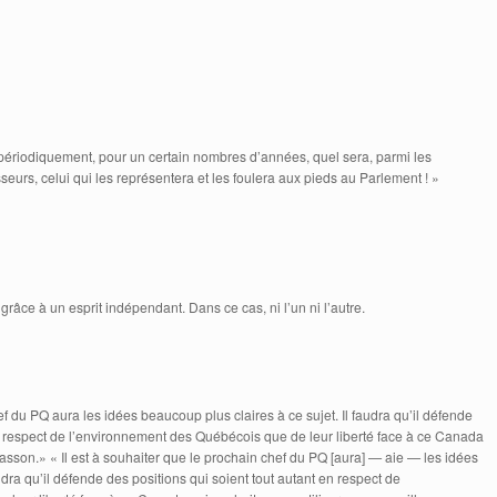
périodiquement, pour un certain nombres d’années, quel sera, parmi les
eurs, celui qui les représentera et les foulera aux pieds au Parlement ! »
âce à un esprit indépendant. Dans ce cas, ni l’un ni l’autre.
ef du PQ aura les idées beaucoup plus claires à ce sujet. Il faudra qu’il défende
en respect de l’environnement des Québécois que de leur liberté face à ce Canada
asson.» « Il est à souhaiter que le prochain chef du PQ [aura] — aie — les idées
udra qu’il défende des positions qui soient tout autant en respect de