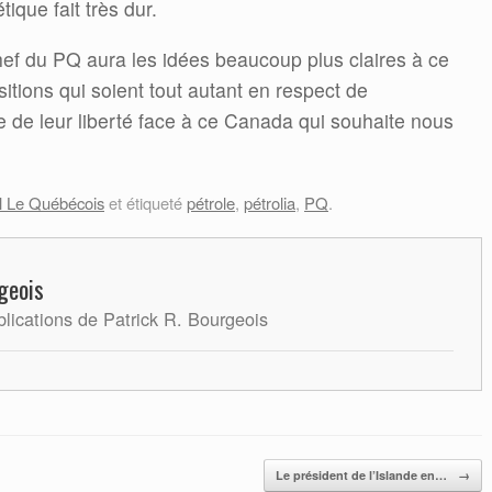
que fait très dur.
chef du PQ aura les idées beaucoup plus claires à ce
ositions qui soient tout autant en respect de
de leur liberté face à ce Canada qui souhaite nous
l Le Québécois
et étiqueté
pétrole
,
pétrolia
,
PQ
.
geois
blications de Patrick R. Bourgeois
Le président de l’Islande en…
→