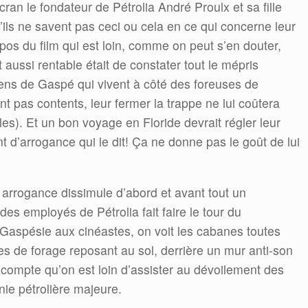
’écran le fondateur de Pétrolia André Proulx et sa fille
’ils ne savent pas ceci ou cela en ce qui concerne leur
ropos du film qui est loin, comme on peut s’en douter,
t aussi rentable était de constater tout le mépris
gens de Gaspé qui vivent à côté des foreuses de
ont pas contents, leur fermer la trappe ne lui coûtera
lles). Et un bon voyage en Floride devrait régler leur
 d’arrogance qui le dit! Ça ne donne pas le goût de lui
arrogance dissimule d’abord et avant tout un
es employés de Pétrolia fait faire le tour du
 Gaspésie aux cinéastes, on voit les cabanes toutes
tes de forage reposant au sol, derrière un mur anti-son
e compte qu’on est loin d’assister au dévoilement des
ie pétrolière majeure.