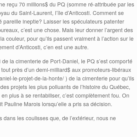
me reçu 70 millions$ du PQ (somme ré-attribuée par les
joyau du Saint-Laurent, l’île d’Anticosti. Comment se
yé pareille ineptie? Laisser les spéculateurs patenter
bureaux, c’est une chose. Mais leur donner l’argent des
 couleur, pour qu’ils passent vraiment à l’action sur le
ement d’Anticosti, c’en est une autre.
de la cimenterie de Port-Daniel, le PQ s’est comporté
 tout près d’un demi-milliard$ aux promoteurs-libéraux
niel-le-projet-de-la-honte/ ) de la cimenterie pour qu’ils
des projets les plus polluants de l’histoire du Québec,
e en plus à se rentabiliser, c’est complètement fou. On
Pauline Marois lorsqu’elle a pris sa décision.
s dans les coulisses que, de l’extérieur, nous ne