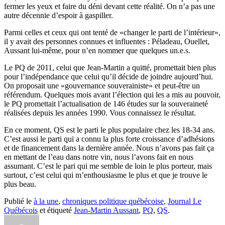
fermer les yeux et faire du déni devant cette réalité. On n’a pas une
autre décennie d’espoir à gaspiller.
Parmi celles et ceux qui ont tenté de «changer le parti de l’intérieur»,
il y avait des personnes connues et influentes : Péladeau, Ouellet,
Aussant lui-même, pour n’en nommer que quelques un.e.s.
Le PQ de 2011, celui que Jean-Martin a quitté, promettait bien plus
pour l’indépendance que celui qu’il décide de joindre aujourd’hui.
On proposait une «gouvernance souverainiste» et peut-être un
référendum. Quelques mois avant l’élection qui les a mis au pouvoir,
le PQ promettait l’actualisation de 146 études sur la souveraineté
réalisées depuis les années 1990. Vous connaissez le résultat.
En ce moment, QS est le parti le plus populaire chez les 18-34 ans.
C’est aussi le parti qui a connu la plus forte croissance d’adhésions
et de financement dans la dernière année. Nous n’avons pas fait ça
en mettant de l’eau dans notre vin, nous l’avons fait en nous
assumant. C’est le pari qui me semble de loin le plus porteur, mais
surtout, c’est celui qui m’enthousiasme le plus et que je trouve le
plus beau.
Publié le
à la une
,
chroniques politique québécoise
,
Journal Le
Québécois
et étiqueté
Jean-Martin Aussant
,
PQ
,
QS
.