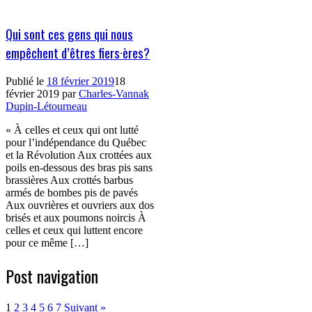
Qui sont ces gens qui nous
empêchent d’êtres fiers·ères?
Publié le
18 février 2019
18
février 2019
par
Charles-Vannak
Dupin-Létourneau
« À celles et ceux qui ont lutté
pour l’indépendance du Québec
et la Révolution Aux crottées aux
poils en-dessous des bras pis sans
brassières Aux crottés barbus
armés de bombes pis de pavés
Aux ouvrières et ouvriers aux dos
brisés et aux poumons noircis À
celles et ceux qui luttent encore
pour ce même […]
Post navigation
1
2
3
4
5
6
7
Suivant »