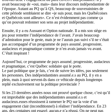
avait beaucoup de «oui, mais» dans leur discours indépendantiste de
l’époque. Autant au PQ qu’à QS, beaucoup de souverainistes de
cette période semblaient se dire «je suis pour, mais les Québécoises
et Québécois sont ailleurs». Ce n’est évidemment pas comme ça
qu’on pouvait redonner son sens au projet indépendantiste.
Ensuite, il y a eu Aussant et Option nationale. Il a mis son siège en
jeu pour remettre l’indépendance de l’avant. J’avais beaucoup
d’admiration pour le geste, mais je ne l’aurais pas suivi s’il ne s’était
pas accompagné d’un programme de pays assumé, progressiste,
audacieux et pragmatique comme je n’en avais jamais vu avant.
C’était inspirant !
Aujourd’hui, ce programme de pays assumé, progressiste, audacieux
et pragmatique, c’est Québec solidaire qui le porte.
Le pari politique que je fais, c’est de suivre les idées, pas seulement
les personnes. Des indépendantistes assumé.e.s au PQ, il y en a
plein, mais à quoi servent-ils dans ce véhicule depuis longtemps
replié exclusivement sur la politique provinciale ?
Si les 23 dernières années nous ont prouvé quelque chose, c’est qu’il
est improbable que des indépendantistes assumé.e.s et
audacieux.euses réussissent à ramener le PQ sur la voie d’un
engagement clair (inconditionnel) à réaliser l’indépendance. En 23
ans, des centaines ont essayé, aucun.e n’a réussi. On ne peut pas