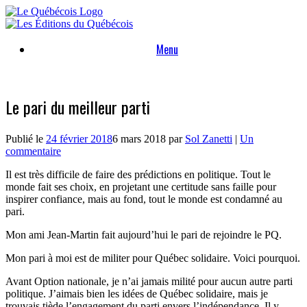
Skip
to
content
Menu
Le pari du meilleur parti
Publié le
24 février 2018
6 mars 2018
par
Sol Zanetti
|
Un
commentaire
Il est très difficile de faire des prédictions en politique. Tout le
monde fait ses choix, en projetant une certitude sans faille pour
inspirer confiance, mais au fond, tout le monde est condamné au
pari.
Mon ami Jean-Martin fait aujourd’hui le pari de rejoindre le PQ.
Mon pari à moi est de militer pour Québec solidaire. Voici pourquoi.
Avant Option nationale, je n’ai jamais milité pour aucun autre parti
politique. J’aimais bien les idées de Québec solidaire, mais je
trouvais tiède l’engagement du parti envers l’indépendance. Il y