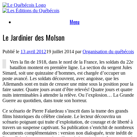
Skip
to
content
Menu
Le Jardinier des Molson
Publié le
13 avril 2012
19 juillet 2014
par
Organisation du québécois
Vers la fin de 1918, dans le nord de la France, les soldats du 22e
bataillon montent en première ligne. La section du sergent Jules
Simard, soit une quinzaine d’hommes, est chargée d’occuper un
poste avancé. Les soldats découvrent, avec angoisse, que les
Allemands sont en train de creuser une mine sous la position pour la
faire sauter. Quatre jours avant d’être relevés! Quatre jours et quatre
nuits interminables à attendre la relève. Ou l’explosion… La Grande
Guerre au quotidien, dans toute son horreur.
Ce scénario de Pierre Falardeau s’inscrit dans la trame des grands
films historiques du célèbre cinéaste. Le lecteur découvrira un
scénario poignant qui traite d’exploitation, de courage et de liberté à
travers un suspense captivant. Sa publication s’enrichit de nombreux
documents complémentaires : version non dialoguée, texte inédit de