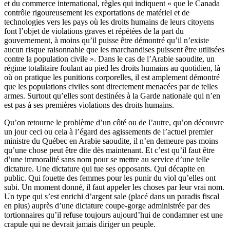
et du commerce international, règles qui indiquent « que le Canada
contrôle rigoureusement les exportations de matériel et de
technologies vers les pays où les droits humains de leurs citoyens
font l’objet de violations graves et répétées de la part du
gouvernement, à moins qu’il puisse être démontré qu’il n’existe
aucun risque raisonnable que les marchandises puissent être utilisées
contre la population civile ». Dans le cas de l’Arabie saoudite, un
régime totalitaire foulant au pied les droits humains au quotidien, là
où on pratique les punitions corporelles, il est amplement démontré
que les populations civiles sont directement menacées par de telles
armes. Surtout qu’elles sont destinées à la Garde nationale qui n’en
est pas à ses premières violations des droits humains.
Qu’on retourne le problème d’un côté ou de l’autre, qu’on découvre
un jour ceci ou cela à l’égard des agissements de l’actuel premier
ministre du Québec en Arabie saoudite, il n’en demeure pas moins
qu’une chose peut être dite dès maintenant. Et c’est qu’il faut être
d’une immoralité sans nom pour se mettre au service d’une telle
dictature. Une dictature qui tue ses opposants. Qui décapite en
public. Qui fouette des femmes pour les punir du viol qu’elles ont
subi. Un moment donné, il faut appeler les choses par leur vrai nom.
Un type qui s’est enrichi d’argent sale (placé dans un paradis fiscal
en plus) auprès d’une dictature coupe-gorge administrée par des
tortionnaires qu’il refuse toujours aujourd’hui de condamner est une
crapule qui ne devrait jamais diriger un peuple.