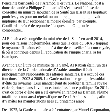
l’enceinte barricadée de l’Aramco, il est vrai). Le National post a
donc demandé à Philippe Couillard s’il s’était senti à l’aise de
conseiller un ministre saoudien de la Santé qui laissait ses hôpitaux
punir les gens pour un méfait ou un autre, punition qui pouvait
impliquer de leur sectionner la moelle épinière, par exemple.
Couillard a refusé de répondre à la question. On peut le
comprendre…
Al Rabiah a été congédié du ministère de la Santé en avril 2014,
pour des raisons indéterminées, alors que la crise du SRAS frappait
le royaume. Il a alors été nommé à titre de conseiller à la cour royale,
là où il contribue depuis à l’application de l’inique charia, la loi
islamique.
Avant d’agir à titre de ministre de la Santé, Al Rabiah était l’un des
directeurs de la Garde nationale d’Arabie saoudite; il était
principalement responsable des affaires sanitaires. Il a occupé ces
fonctions de 2003 à 2009. La Garde nationale regroupe les soldats
d’élite du royaume. Leur mandat étant de protéger la famille royale
et de réprimer, dans la violence, toute dissidence politique. En 2011,
c’est ce corps d’élite qui a été envoyé en renfort au Barheïn, régime
totalitaire et tout aussi répressif que ne l’est l’Arabie saoudite, afin
d’y mâter les manifestations liées au printemps arabe.
Dès 1975, la Garde nationale a été entraînée par Vinnel Corporation,