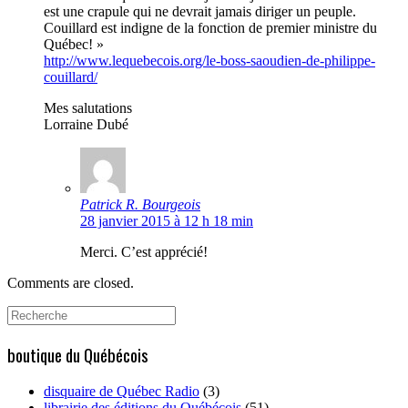
est une crapule qui ne devrait jamais diriger un peuple.
Couillard est indigne de la fonction de premier ministre du
Québec! »
http://www.lequebecois.org/le-boss-saoudien-de-philippe-
couillard/
Mes salutations
Lorraine Dubé
Patrick R. Bourgeois
28 janvier 2015 à 12 h 18 min
Merci. C’est apprécié!
Comments are closed.
Search
for:
boutique du Québécois
disquaire de Québec Radio
(3)
librairie des éditions du Québécois
(51)