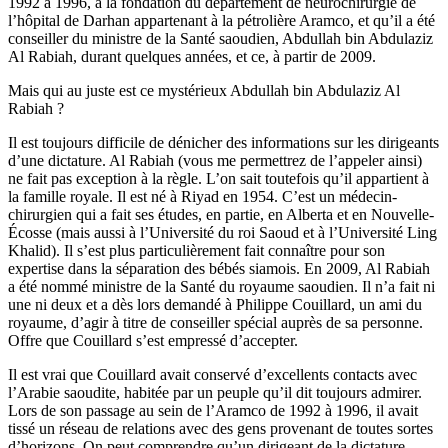
1992 à 1996, à la fondation du département de neurochirurgie de
l’hôpital de Darhan appartenant à la pétrolière Aramco, et qu’il a été
conseiller du ministre de la Santé saoudien, Abdullah bin Abdulaziz
Al Rabiah, durant quelques années, et ce, à partir de 2009.
Mais qui au juste est ce mystérieux Abdullah bin Abdulaziz Al
Rabiah ?
Il est toujours difficile de dénicher des informations sur les dirigeants
d’une dictature. Al Rabiah (vous me permettrez de l’appeler ainsi)
ne fait pas exception à la règle. L’on sait toutefois qu’il appartient à
la famille royale. Il est né à Riyad en 1954. C’est un médecin-
chirurgien qui a fait ses études, en partie, en Alberta et en Nouvelle-
Écosse (mais aussi à l’Université du roi Saoud et à l’Université Ling
Khalid). Il s’est plus particulièrement fait connaître pour son
expertise dans la séparation des bébés siamois. En 2009, Al Rabiah
a été nommé ministre de la Santé du royaume saoudien. Il n’a fait ni
une ni deux et a dès lors demandé à Philippe Couillard, un ami du
royaume, d’agir à titre de conseiller spécial auprès de sa personne.
Offre que Couillard s’est empressé d’accepter.
Il est vrai que Couillard avait conservé d’excellents contacts avec
l’Arabie saoudite, habitée par un peuple qu’il dit toujours admirer.
Lors de son passage au sein de l’Aramco de 1992 à 1996, il avait
tissé un réseau de relations avec des gens provenant de toutes sortes
d’horizons. On peut comprendre qu’un dirigeant de la dictature