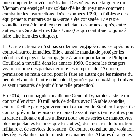
une compagnie privée américaine. Des vétérans de la guerre du
Vietnam ont enseigné aux soldats d’élite du royaume comment
combattre les insurrections. Dès les années 1990, la faiblesse des
équipements militaires de la Garde a été constatée. L’Arabie
saoudite a réglé le problème en achetant des armes auprès, entre
autres, du Canada et des États-Unis (Ce qui contribue toujours à
faire taire bien des critiques).
La Garde nationale n’est pas seulement engagée dans les opérations
contre-insurrectionnelles. Elle a aussi le mandat de protéger les
oléoducs du pays et la compagnie Aramco pour laquelle Philippe
Couillard a travaillé dans les années 1990. Ce sont les étrangers
vivant comme des pachas derrière les remparts de l’Aramco,
permission en main du roi pour le faire en autant que les misères du
peuple vivant de l’autre côté soient ignorées par ceux-là, qui doivent
se sentir rassurés de jouir d’une telle protection!
En 2014, la compagnie canadienne General Dynamics a signé un
contrat d’environ 10 milliards de dollars avec l’Arabie saoudite,
contrat facilité par le gouvernement canadien de Stephen Harper. Ce
contrat prévoit la livraison de chars d’assaut légers (entre autres pour
la garde nationale qui les utilisera pour toutes sortes de manoeuvres
plus inquiétantes les unes que les autres), des mesures de formation
militaire et de services de soutien. Ce contrat constitue une violation
des règles établies par le ministère canadien des Affaires étrangères