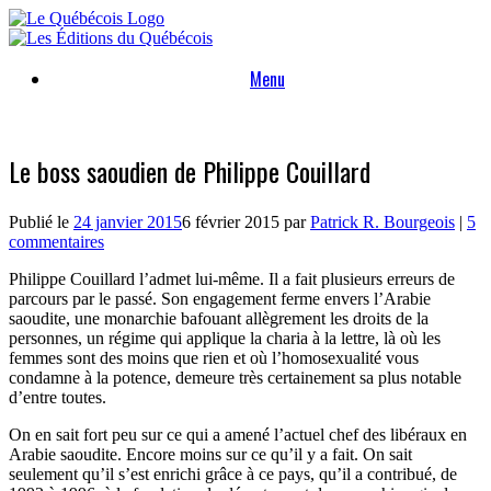
Skip
to
content
Menu
Le boss saoudien de Philippe Couillard
Publié le
24 janvier 2015
6 février 2015
par
Patrick R. Bourgeois
|
5
commentaires
Philippe Couillard l’admet lui-même. Il a fait plusieurs erreurs de
parcours par le passé. Son engagement ferme envers l’Arabie
saoudite, une monarchie bafouant allègrement les droits de la
personnes, un régime qui applique la charia à la lettre, là où les
femmes sont des moins que rien et où l’homosexualité vous
condamne à la potence, demeure très certainement sa plus notable
d’entre toutes.
On en sait fort peu sur ce qui a amené l’actuel chef des libéraux en
Arabie saoudite. Encore moins sur ce qu’il y a fait. On sait
seulement qu’il s’est enrichi grâce à ce pays, qu’il a contribué, de