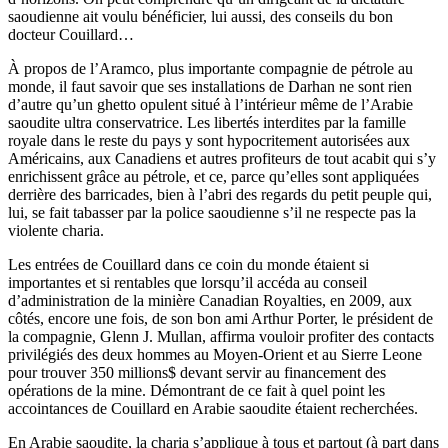
saoudienne ait voulu bénéficier, lui aussi, des conseils du bon
docteur Couillard…
À propos de l’Aramco, plus importante compagnie de pétrole au
monde, il faut savoir que ses installations de Darhan ne sont rien
d’autre qu’un ghetto opulent situé à l’intérieur même de l’Arabie
saoudite ultra conservatrice. Les libertés interdites par la famille
royale dans le reste du pays y sont hypocritement autorisées aux
Américains, aux Canadiens et autres profiteurs de tout acabit qui s’y
enrichissent grâce au pétrole, et ce, parce qu’elles sont appliquées
derrière des barricades, bien à l’abri des regards du petit peuple qui,
lui, se fait tabasser par la police saoudienne s’il ne respecte pas la
violente charia.
Les entrées de Couillard dans ce coin du monde étaient si
importantes et si rentables que lorsqu’il accéda au conseil
d’administration de la minière Canadian Royalties, en 2009, aux
côtés, encore une fois, de son bon ami Arthur Porter, le président de
la compagnie, Glenn J. Mullan, affirma vouloir profiter des contacts
privilégiés des deux hommes au Moyen-Orient et au Sierre Leone
pour trouver 350 millions$ devant servir au financement des
opérations de la mine. Démontrant de ce fait à quel point les
accointances de Couillard en Arabie saoudite étaient recherchées.
En Arabie saoudite, la charia s’applique à tous et partout (à part dans