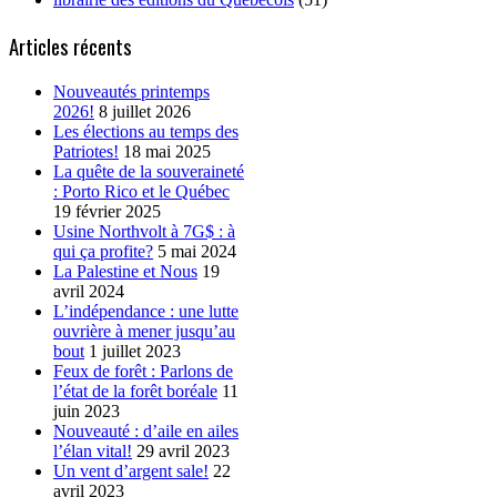
Articles récents
Nouveautés printemps
2026!
8 juillet 2026
Les élections au temps des
Patriotes!
18 mai 2025
La quête de la souveraineté
: Porto Rico et le Québec
19 février 2025
Usine Northvolt à 7G$ : à
qui ça profite?
5 mai 2024
La Palestine et Nous
19
avril 2024
L’indépendance : une lutte
ouvrière à mener jusqu’au
bout
1 juillet 2023
Feux de forêt : Parlons de
l’état de la forêt boréale
11
juin 2023
Nouveauté : d’aile en ailes
l’élan vital!
29 avril 2023
Un vent d’argent sale!
22
avril 2023