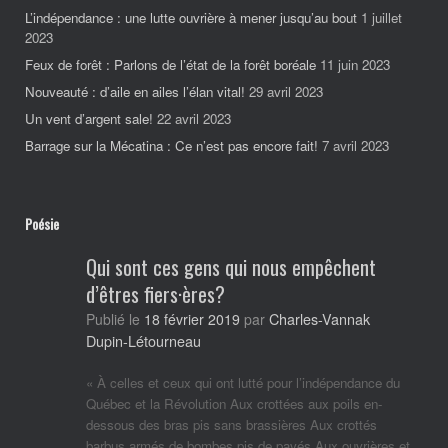
L’indépendance : une lutte ouvrière à mener jusqu’au bout
1 juillet
2023
Feux de forêt : Parlons de l’état de la forêt boréale
11 juin 2023
Nouveauté : d’aile en ailes l’élan vital!
29 avril 2023
Un vent d’argent sale!
22 avril 2023
Barrage sur la Mécatina : Ce n’est pas encore fait!
7 avril 2023
Poésie
Qui sont ces gens qui nous empêchent
d’êtres fiers·ères?
Charles-Vannak
Publié le
18 février 2019
par
Dupin-Létourneau
« À celles et ceux qui ont lutté pour l’indépendance du
Québec et la Révolution Aux crottées aux poils en-
dessous des bras pis sans brassières Aux crottés
barbus armés de bombes pis de pavés Aux ouvrières et