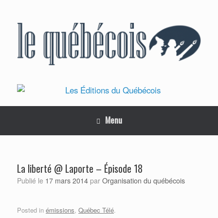
Skip
to
content
Menu
La liberté @ Laporte – Épisode 18
Organisation du québécois
Publié le
17 mars 2014
par
Posted in
émissions
,
Québec Télé
.