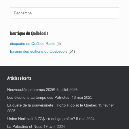
Search
for:
boutique du Québécois
disquaire de Québec Radio
(3)
librairie des éditions du Québécois
(51)
Articles récents
Nouveautés printemps 2026!
8 juillet 2026
Les élections au temps des Patriotes!
18 mai 2025
La quête de la souveraineté : Porto Rico et le Québec
19 février
2025
Usine Northvolt à 7G$ : à qui ça profite?
5 mai 2024
La Palestine et Nous
19 avril 2024