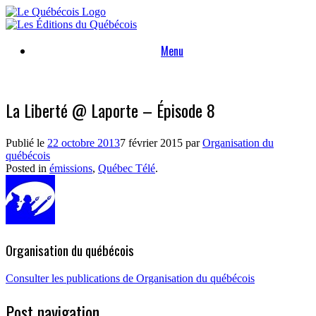
Skip
to
content
Menu
La Liberté @ Laporte – Épisode 8
Publié le
22 octobre 2013
7 février 2015
par
Organisation du
québécois
Posted in
émissions
,
Québec Télé
.
Organisation du québécois
Consulter les publications de Organisation du québécois
Post navigation