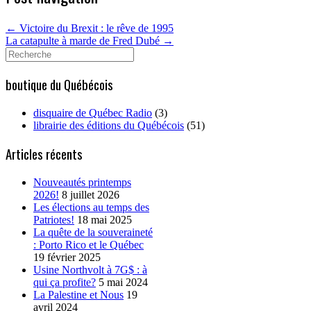
←
Victoire du Brexit : le rêve de 1995
La catapulte à marde de Fred Dubé
→
Search
for:
boutique du Québécois
disquaire de Québec Radio
(3)
librairie des éditions du Québécois
(51)
Articles récents
Nouveautés printemps
2026!
8 juillet 2026
Les élections au temps des
Patriotes!
18 mai 2025
La quête de la souveraineté
: Porto Rico et le Québec
19 février 2025
Usine Northvolt à 7G$ : à
qui ça profite?
5 mai 2024
La Palestine et Nous
19
avril 2024