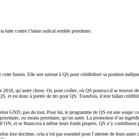
a lutte contre l’islam radical semble prioritaire.
de cette fusion. Elle sert surtout à QS pour crédibiliser sa position indé
 de 2018, qu’autre chose. Or, pour croître, où QS pourra-t-il se trouv
, et est donc à portée de tirs pour QS. Toutefois, il leur fallait crédibil
 Selon GND, pas du tout. Pour lui, le programme de QS est une soupe c
ioritaire, ou moins prioritaire, qu’un autre. La promotion d’un ingrédien
if ON, et se financera à même leurs fonds propres. QS n’y contribuera 
 leur doctrine, cela n’est pas essentiel pour l’atteinte de leurs autre o