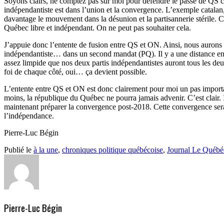
Soyons clairs, ne comptez pas sur moi pour défendre le passé de QS car
indépendantiste est dans l’union et la convergence. L’exemple catalan,
davantage le mouvement dans la désunion et la partisannerie stérile. C
Québec libre et indépendant. On ne peut pas souhaiter cela.
J’appuie donc l’entente de fusion entre QS et ON. Ainsi, nous aurons
indépendantiste… dans un second mandat (PQ). Il y a une distance entr
assez limpide que nos deux partis indépendantistes auront tous les de
foi de chaque côté, oui… ça devient possible.
L’entente entre QS et ON est donc clairement pour moi un pas importa
moins, la république du Québec ne pourra jamais advenir. C’est clair. Il
maintenant préparer la convergence post-2018. Cette convergence sera 
l’indépendance.
Pierre-Luc Bégin
Publié le
à la une
,
chroniques politique québécoise
,
Journal Le Québé
Pierre-Luc Bégin