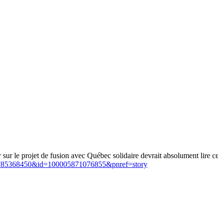
r sur le projet de fusion avec Québec solidaire devrait absolument lire 
05785368450&id=100005871076855&pnref=story