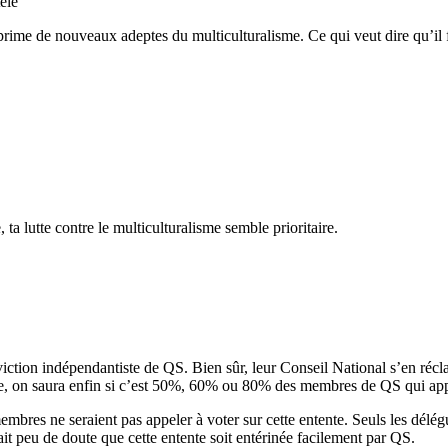
èle
rime de nouveaux adeptes du multiculturalisme. Ce qui veut dire qu’il f
 ta lutte contre le multiculturalisme semble prioritaire.
ction indépendantiste de QS. Bien sûr, leur Conseil National s’en récl
tente, on saura enfin si c’est 50%, 60% ou 80% des membres de QS qui ap
embres ne seraient pas appeler à voter sur cette entente. Seuls les délég
ait peu de doute que cette entente soit entérinée facilement par QS.