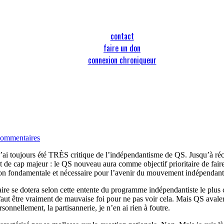
contact
faire un don
connexion chroniqueur
commentaires
J’ai toujours été TRÈS critique de l’indépendantisme de QS. Jusqu’à réc
nt de cap majeur : le QS nouveau aura comme objectif prioritaire de fa
on fondamentale et nécessaire pour l’avenir du mouvement indépendant
daire se dotera selon cette entente du programme indépendantiste le plus 
l faut être vraiment de mauvaise foi pour ne pas voir cela. Mais QS 
nnellement, la partisannerie, je n’en ai rien à foutre.