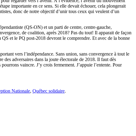
à pour regarder vers l’avenir. À l’évidence, l’avenir du mouvement
tape importante en ce sens. Si elle devait échouer, cela plongerait
istes, donc de notre objectif d’unir tous ceux qui veulent d’un
épendantiste (QS-ON) et un parti de centre, centre-gauche,
vergence, de coalition, après 2018? Pas du tout! Il apparait de façon
eau QS et le PQ post-2018 devront le comprendre. Et avec de la bonne
portant vers l’indépendance. Sans union, sans convergence à tout le
e des adversaires dans la joute électorale de 2018. Il faut dès
 pourrons vaincre. J’y crois fermement. J’appuie l’entente. Pour
ption Nationale
,
Québec solidaire
.