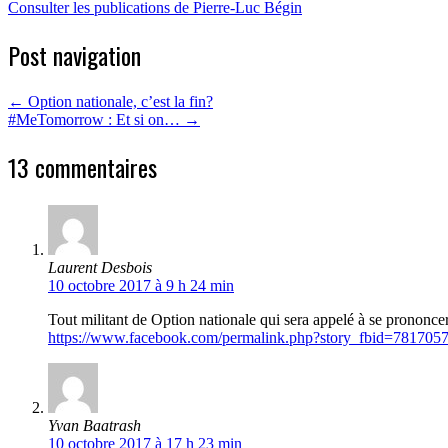
Consulter les publications de Pierre-Luc Bégin
Post navigation
←
Option nationale, c’est la fin?
#MeTomorrow : Et si on…
→
13 commentaires
Laurent Desbois
10 octobre 2017 à 9 h 24 min
Tout militant de Option nationale qui sera appelé à se prononce
https://www.facebook.com/permalink.php?story_fbid=7817
Yvan Baatrash
10 octobre 2017 à 17 h 23 min