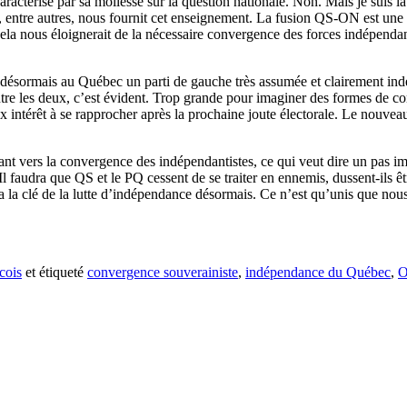
actérisé par sa mollesse sur la question nationale. Non. Mais je suis l
 entre autres, nous fournit cet enseignement. La fusion QS-ON est une é
ela nous éloignerait de la nécessaire convergence des forces indépendant
 désormais au Québec un parti de gauche très assumée et clairement ind
e les deux, c’est évident. Trop grande pour imaginer des formes de con
ux intérêt à se rapprocher après la prochaine joute électorale. Le nouv
nt vers la convergence des indépendantistes, ce qui veut dire un pas im
 faudra que QS et le PQ cessent de se traiter en ennemis, dussent-ils êtr
la clé de la lutte d’indépendance désormais. Ce n’est qu’unis que nous
cois
et étiqueté
convergence souverainiste
,
indépendance du Québec
,
O