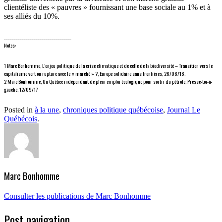
clientéliste des « pauvres » fournissant une base sociale au 1% et à
ses alliés du 10%.
__________________________________
Notes:
1 Marc Bonhomme, L’enjeu politique de la crise climatique et de celle de la biodiversité – Transition vers le
capitalisme vert ou rupture avec le « marché » ?, Europe solidaire sans frontières, 26/08/18.
2 Marc Bonhomme, Un Québec indépendant de plein emploi écologique pour sortir du pétrole, Presse-toi-à-
gauche, 12/09/17
Posted in
à la une
,
chroniques politique québécoise
,
Journal Le
Québécois
.
Marc Bonhomme
Consulter les publications de Marc Bonhomme
Post navigation