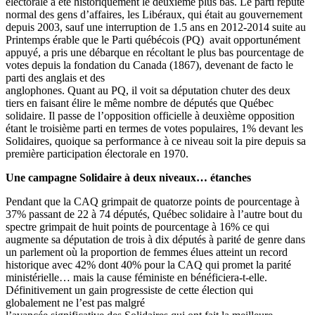
électorale a été historiquement le deuxième plus bas. Le parti réputé
normal des gens d’affaires, les Libéraux, qui était au gouvernement
depuis 2003, sauf une interruption de 1.5 ans en 2012-2014 suite au
Printemps érable que le Parti québécois (PQ) avait opportunément
appuyé, a pris une débarque en récoltant le plus bas pourcentage de
votes depuis la fondation du Canada (1867), devenant de facto le
parti des anglais et des
anglophones. Quant au PQ, il voit sa députation chuter des deux
tiers en faisant élire le même nombre de députés que Québec
solidaire. Il passe de l’opposition officielle à deuxième opposition
étant le troisième parti en termes de votes populaires, 1% devant les
Solidaires, quoique sa performance à ce niveau soit la pire depuis sa
première participation électorale en 1970.
Une campagne Solidaire à deux niveaux… étanches
Pendant que la CAQ grimpait de quatorze points de pourcentage à
37% passant de 22 à 74 députés, Québec solidaire à l’autre bout du
spectre grimpait de huit points de pourcentage à 16% ce qui
augmente sa députation de trois à dix députés à parité de genre dans
un parlement où la proportion de femmes élues atteint un record
historique avec 42% dont 40% pour la CAQ qui promet la parité
ministérielle… mais la cause féministe en bénéficiera-t-elle.
Définitivement un gain progressiste de cette élection qui
globalement ne l’est pas malgré