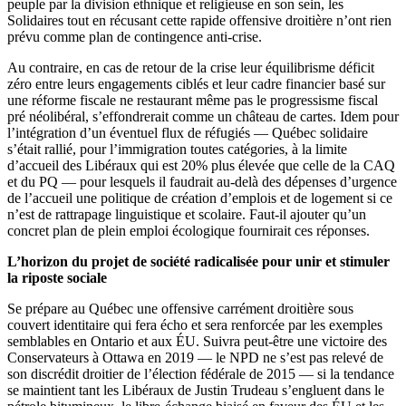
peuple par la division ethnique et religieuse en son sein, les
Solidaires tout en récusant cette rapide offensive droitière n’ont rien
prévu comme plan de contingence anti-crise.
Au contraire, en cas de retour de la crise leur équilibrisme déficit
zéro entre leurs engagements ciblés et leur cadre financier basé sur
une réforme fiscale ne restaurant même pas le progressisme fiscal
pré néolibéral, s’effondrerait comme un château de cartes. Idem pour
l’intégration d’un éventuel flux de réfugiés ― Québec solidaire
s’était rallié, pour l’immigration toutes catégories, à la limite
d’accueil des Libéraux qui est 20% plus élevée que celle de la CAQ
et du PQ ― pour lesquels il faudrait au-delà des dépenses d’urgence
de l’accueil une politique de création d’emplois et de logement si ce
n’est de rattrapage linguistique et scolaire. Faut-il ajouter qu’un
concret plan de plein emploi écologique fournirait ces réponses.
L’horizon du projet de société radicalisée pour unir et stimuler
la riposte sociale
Se prépare au Québec une offensive carrément droitière sous
couvert identitaire qui fera écho et sera renforcée par les exemples
semblables en Ontario et aux ÉU. Suivra peut-être une victoire des
Conservateurs à Ottawa en 2019 ― le NPD ne s’est pas relevé de
son discrédit droitier de l’élection fédérale de 2015 ― si la tendance
se maintient tant les Libéraux de Justin Trudeau s’engluent dans le