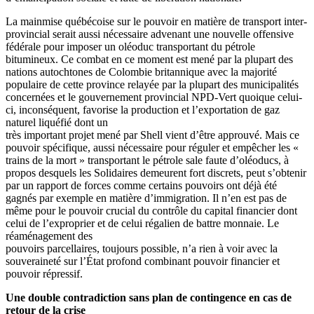
La mainmise québécoise sur le pouvoir en matière de transport inter-
provincial serait aussi nécessaire advenant une nouvelle offensive
fédérale pour imposer un oléoduc transportant du pétrole
bitumineux. Ce combat en ce moment est mené par la plupart des
nations autochtones de Colombie britannique avec la majorité
populaire de cette province relayée par la plupart des municipalités
concernées et le gouvernement provincial NPD-Vert quoique celui-
ci, inconséquent, favorise la production et l’exportation de gaz
naturel liquéfié dont un
très important projet mené par Shell vient d’être approuvé. Mais ce
pouvoir spécifique, aussi nécessaire pour réguler et empêcher les «
trains de la mort » transportant le pétrole sale faute d’oléoducs, à
propos desquels les Solidaires demeurent fort discrets, peut s’obtenir
par un rapport de forces comme certains pouvoirs ont déjà été
gagnés par exemple en matière d’immigration. Il n’en est pas de
même pour le pouvoir crucial du contrôle du capital financier dont
celui de l’exproprier et de celui régalien de battre monnaie. Le
réaménagement des
pouvoirs parcellaires, toujours possible, n’a rien à voir avec la
souveraineté sur l’État profond combinant pouvoir financier et
pouvoir répressif.
Une double contradiction sans plan de contingence en cas de
retour de la crise