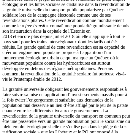
écologique et les luttes sociales se cristallise dans la revendication de
la gratuité universelle du transport public popularisée par Québec
solidaire lors de la campagne électorale comme une de ses
revendications phares. Cette revendication connue mondialement
comme le «
free transit
» connaît une popularité grandissante depuis
son instauration dans la capitale de l’Estonie en
2013 et encore plus depuis juillet 2018 où elle s’applique à tout le
pays sauf pour les trains inter-régionaux dont les tarifs ont été
réduits. La grande qualité de cette revendication est sa capacité de
créer un engouement populaire propice à l’apparition d’un
mouvement écologique urbain ce qui manque au Québec où le
mouvement populaire contre les hydrocarbures est surtout
développée en dehors des régions métropolitaines. Pensons
comment la revendication de la gratuité scolaire fut porteuse vis-à-
vis le Printemps érable de 2012.
La gratuité universelle obligerait les gouvernements responsables à
faire suivre sa mise en application d’investissements massifs pour à
la fois éviter l’engorgement et satisfaire aux demandes de la
population mal desservie au lieu d’être affligé par le jeu de la patate
chaude entre les différents niveaux de gouvernement. La
revendication de la gratuité universelle du transport en commun peut
être une passerelle vers un grande mobilisation pour le socialisme du
plein emploi écologique si elle ne s’enlise pas dans le piège de la «
tarification sociale » que les Libéraux et le PQ ont opposé à la