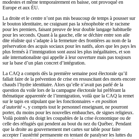
modestes et même temporairement en baisse, ont provoqué en
Europe et aux ÉU.
La droite et le centre n’ont pas mis beaucoup de temps à pousser sur
le bouton identitaire, ne craignant pas la xénophobie et le racisme
pour les premiers, faisant preuve de leur double langage habituelle
pour les seconds. Quant à la gauche, elle se déchire entre son aile
dite réaliste qui s’adapte à la fermeture des frontières au nom de la
préservation des acquis sociaux pour les natifs, alors que les pays les
plus fermés à l’immigration sont aussi les plus inégalitaires, et son
aile internationaliste qui appelle à leur ouverture mais pas toujours
sur la base d’un plan concret d’intégration.
La CAQ a compris dès la première semaine post électorale qu’il
fallait faire de la prévention de crise en ressuscitant des morts encore
chauds l’hydre identitaire. Alors qu’elle n’avait pas parlé de la
question du voile lors de la campagne électorale lui préférant la
thématique apparentée de l’immigration, voilà que la CAQ la remet
sur le tapis en stipulant que les fonctionnaires «
en position
d’autorité
», y compris tout le personnel enseignant, ne pourront
porter, du moins pour les nouvelles embauches, de signes religieux.
Voilà pointés du doigt les coupables de la crise économique ou de
celle des réfugiés qui pendent au bout du nez du Québec. Pendant
que la droite au gouvernement met cartes sur table pour faire
accepter l’austérité permanente en tentant de paralyser les luttes du