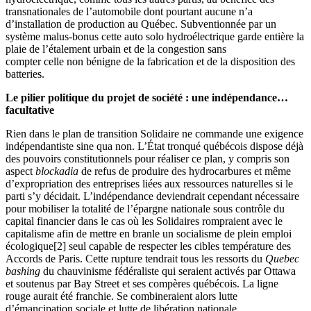
transnationales de l’automobile dont pourtant aucune n’a
d’installation de production au Québec. Subventionnée par un
système malus-bonus cette auto solo hydroélectrique garde entière la
plaie de l’étalement urbain et de la congestion sans
compter celle non bénigne de la fabrication et de la disposition des
batteries.
Le pilier politique du projet de société : une indépendance…
facultative
Rien dans le plan de transition Solidaire ne commande une exigence
indépendantiste sine qua non. L’État tronqué québécois dispose déjà
des pouvoirs constitutionnels pour réaliser ce plan, y compris son
aspect
blockadia
de refus de produire des hydrocarbures et même
d’expropriation des entreprises liées aux ressources naturelles si le
parti s’y décidait. L’indépendance deviendrait cependant nécessaire
pour mobiliser la totalité de l’épargne nationale sous contrôle du
capital financier dans le cas où les Solidaires rompraient avec le
capitalisme afin de mettre en branle un socialisme de plein emploi
écologique[2] seul capable de respecter les cibles température des
Accords de Paris. Cette rupture tendrait tous les ressorts du
Quebec
bashing
du chauvinisme fédéraliste qui seraient activés par Ottawa
et soutenus par Bay Street et ses compères québécois. La ligne
rouge aurait été franchie. Se combineraient alors lutte
d’émancipation sociale et lutte de libération nationale.