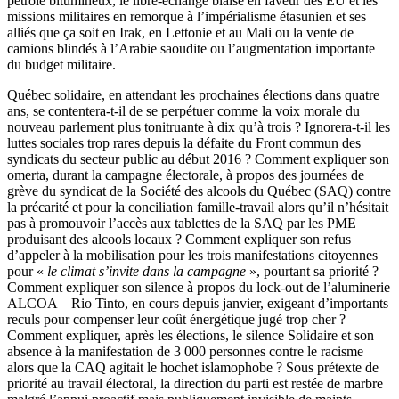
pétrole bitumineux, le libre-échange biaisé en faveur des ÉU et les
missions militaires en remorque à l’impérialisme étasunien et ses
alliés que ça soit en Irak, en Lettonie et au Mali ou la vente de
camions blindés à l’Arabie saoudite ou l’augmentation importante
du budget militaire.
Québec solidaire, en attendant les prochaines élections dans quatre
ans, se contentera-t-il de se perpétuer comme la voix morale du
nouveau parlement plus tonitruante à dix qu’à trois ? Ignorera-t-il les
luttes sociales trop rares depuis la défaite du Front commun des
syndicats du secteur public au début 2016 ? Comment expliquer son
omerta, durant la campagne électorale, à propos des journées de
grève du syndicat de la Société des alcools du Québec (SAQ) contre
la précarité et pour la conciliation famille-travail alors qu’il n’hésitait
pas à promouvoir l’accès aux tablettes de la SAQ par les PME
produisant des alcools locaux ? Comment expliquer son refus
d’appeler à la mobilisation pour les trois manifestations citoyennes
pour «
le climat s’invite dans la campagne
», pourtant sa priorité ?
Comment expliquer son silence à propos du lock-out de l’aluminerie
ALCOA – Rio Tinto, en cours depuis janvier, exigeant d’importants
reculs pour compenser leur coût énergétique jugé trop cher ?
Comment expliquer, après les élections, le silence Solidaire et son
absence à la manifestation de 3 000 personnes contre le racisme
alors que la CAQ agitait le hochet islamophobe ? Sous prétexte de
priorité au travail électoral, la direction du parti est restée de marbre