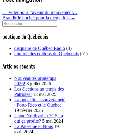
←
Voter pour l’avenir du mouvement…
Brandir le hochet pour la nième fois
→
Search
for:
boutique du Québécois
disquaire de Québec Radio
(3)
librairie des éditions du Québécois
(51)
Articles récents
Nouveautés printemps
2026!
8 juillet 2026
Les élections au temps des
Patriotes!
18 mai 2025
La quête de la souveraineté
: Porto Rico et le Québec
19 février 2025
Usine Northvolt à 7G$ : à
qui ça profite?
5 mai 2024
La Palestine et Nous
19
avril 2024