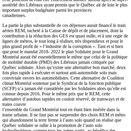
austérité des Libéraux ayant permis que le Québec ait de loin le plus
important surplus budgétaire parmi les provinces
canadiennes.
La partie la plus substantielle de ces dépenses aurait financé le train
aérien REM, racheté à la Caisse de dépôt et de placement, dont la
contribution à la réduction des GES est quasi nulle, et à une orgie de
lignes de métros, le tout long à réaliser, très dispendieux et pour le
plus grand profit de « l’industrie de la corruption ». Tant et si bien
que pour le mandat 2018- 2022 le plan Solidaire pour le Grand
Montréal aurait été essentiellement le même que celui de la politique
de mobilité durable (PMD) des Libéraux jamais critiquée par
Québec solidaire. Alors qu’existe une alternative bon marché, deux
fois plus rapide à exécuter et surtout anti-automobile solo mais
conviviale envers les automobilistes. Cette alternative de Coalition
climat Montréal soutenue par le Syndicat de la fonction publique
(SCFP) n’a jamais été considérée par les Solidaires alors qu’elle est
connue depuis 2016. Pour le même prix que le REM, cette
alternative d’autobus rapides en couloir réservé, de tramways et de
trains couvre
l’ensemble du Grand Montréal tout en étant bien insérée dans la
trame urbaine. Il ne faut pas se surprendre des choix REM et métro
qui abandonnent la terre ferme à l’auto solo quand on réalise que
Québec solidaire se rallie à la promotion de l’auto solo
hydroélectrique, comme tous les autres partis, au bénéfice des