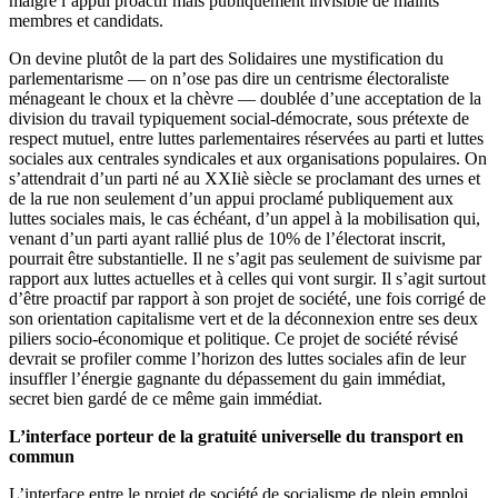
malgré l’appui proactif mais publiquement invisible de maints
membres et candidats.
On devine plutôt de la part des Solidaires une mystification du
parlementarisme — on n’ose pas dire un centrisme électoraliste
ménageant le choux et la chèvre ― doublée d’une acceptation de la
division du travail typiquement social-démocrate, sous prétexte de
respect mutuel, entre luttes parlementaires réservées au parti et luttes
sociales aux centrales syndicales et aux organisations populaires. On
s’attendrait d’un parti né au XXIiè siècle se proclamant des urnes et
de la rue non seulement d’un appui proclamé publiquement aux
luttes sociales mais, le cas échéant, d’un appel à la mobilisation qui,
venant d’un parti ayant rallié plus de 10% de l’électorat inscrit,
pourrait être substantielle. Il ne s’agit pas seulement de suivisme par
rapport aux luttes actuelles et à celles qui vont surgir. Il s’agit surtout
d’être proactif par rapport à son projet de société, une fois corrigé de
son orientation capitalisme vert et de la déconnexion entre ses deux
piliers socio-économique et politique. Ce projet de société révisé
devrait se profiler comme l’horizon des luttes sociales afin de leur
insuffler l’énergie gagnante du dépassement du gain immédiat,
secret bien gardé de ce même gain immédiat.
L’interface porteur de la gratuité universelle du transport en
commun
L’interface entre le projet de société de socialisme de plein emploi