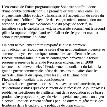
L’ensemble de l’offre programmatique Solidaire souffrait donc
d’une double contradiction. La première est très visible entre les
engagements ciblés sociaux-démocrates et l’acceptation du cadre du
capitalisme néolibéral. Découle de cette première contradiction une
seconde. Le pilier socio-économique du projet de société, la
transition vers le capitalisme vert, ne nécessite aucunement le second
pilier, la rupture indépendantiste à réaliser dès le premier mandat
selon le programme Solidaire.
On peut héroïquement faire l’hypothèse que la première
contradiction se résout dans le cadre d’un néolibéralisme prospère au
sommet du cycle économique comme c’est actuellement le cas.
Encore aurait-il fallu un plan de contingence prévoyant le retour
presque assurée de la Grande Récession enclenchée en 2008
tellement est redevenu élevé l’endettement mondial et du fait de la
grande guerre commerciale, pétrie de tensions militaires dans les
mers de Chine et du Japon, entre les ÉU et la Chine pour
l’hégémonie mondiale. Les conséquences
néfastes de cette guerre, et celles de son avatar nord-américain, ne
deviendront visibles qu’avec le retour de la récession. Ajoutons-y les
problèmes spécifiques de vieillissement de la population et de basse
productivité propres aux pays du vieil impérialisme, jamais un enjeu
électoral, lesquels seraient atténués par une ouverture généreuse des
frontières dans le cadre d’une politique de plein emploi.