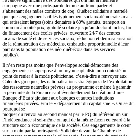
l’avancée significative des Solidaires qui ont fait la meilleure
campagne avec une porte-parole femme au franc parler et
s’abstenant des mâles combats de coq. Québec solidaire a martelé
quelques engagements ciblés typiquement sociaux-démocrates mais
qui ratissaient larges (soins dentaires à 60% gratuits, transport en
commun à moitié prix, gratuité scolaire jusqu’au doctorat inclus, fin
du financement des écoles privées, ouverture 24/7 des centres
locaux de santé et de services sociaux, réduction et demi-salarisation
de la rémunération des médecins, embauche proportionnelle à leur
part dans la population des néo-québécois dans les services
publics).
Il n’en reste pas moins que l’enveloppe social-démocrate des
engagements se superpose à un noyau capitaliste non contesté au
point de renier à la mode politicienne, c’est-à-dire à renvoyer aux
Calendes grecques, les nationalisations stratégiques de l’exploitation
des ressources naturelles prévues au programme et même à garantir
la pérennité de la Finance sauf éventuellement la création d’une
Banque d’État s’ajoutant aux banques et autres institutions
financières privées. Fini le « dépassement du capitalisme ». On se dit
pourquoi se
moquer du renvoi au second mandat par le PQ du référendum sur
l’indépendance si soi-même on agit de la même façon eu égard à la
structure socio-économique de la société. Ces engagements le cœur
sur la main par la porte-parole Solidaire devant la Chambre de