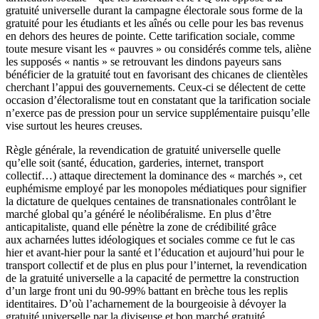
gratuité universelle durant la campagne électorale sous forme de la
gratuité pour les étudiants et les aînés ou celle pour les bas revenus
en dehors des heures de pointe. Cette tarification sociale, comme
toute mesure visant les « pauvres » ou considérés comme tels, aliène
les supposés « nantis » se retrouvant les dindons payeurs sans
bénéficier de la gratuité tout en favorisant des chicanes de clientèles
cherchant l’appui des gouvernements. Ceux-ci se délectent de cette
occasion d’électoralisme tout en constatant que la tarification sociale
n’exerce pas de pression pour un service supplémentaire puisqu’elle
vise surtout les heures creuses.
Règle générale, la revendication de gratuité universelle quelle
qu’elle soit (santé, éducation, garderies, internet, transport
collectif…) attaque directement la dominance des « marchés », cet
euphémisme employé par les monopoles médiatiques pour signifier
la dictature de quelques centaines de transnationales contrôlant le
marché global qu’a généré le néolibéralisme. En plus d’être
anticapitaliste, quand elle pénètre la zone de crédibilité grâce
aux acharnées luttes idéologiques et sociales comme ce fut le cas
hier et avant-hier pour la santé et l’éducation et aujourd’hui pour le
transport collectif et de plus en plus pour l’internet, la revendication
de la gratuité universelle a la capacité de permettre la construction
d’un large front uni du 90-99% battant en brèche tous les replis
identitaires. D’où l’acharnement de la bourgeoisie à dévoyer la
gratuité universelle par la diviseuse et bon marché gratuité