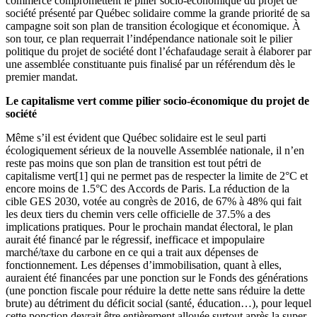
commerce compromettent le pilier socio-économique du projet de
société présenté par Québec solidaire comme la grande priorité de sa
campagne soit son plan de transition écologique et économique. À
son tour, ce plan requerrait l’indépendance nationale soit le pilier
politique du projet de société dont l’échafaudage serait à élaborer par
une assemblée constituante puis finalisé par un référendum dès le
premier mandat.
Le capitalisme vert comme pilier socio-économique du projet de
société
Même s’il est évident que Québec solidaire est le seul parti
écologiquement sérieux de la nouvelle Assemblée nationale, il n’en
reste pas moins que son plan de transition est tout pétri de
capitalisme vert[1] qui ne permet pas de respecter la limite de 2°C et
encore moins de 1.5°C des Accords de Paris. La réduction de la
cible GES 2030, votée au congrès de 2016, de 67% à 48% qui fait
les deux tiers du chemin vers celle officielle de 37.5% a des
implications pratiques. Pour le prochain mandat électoral, le plan
aurait été financé par le régressif, inefficace et impopulaire
marché/taxe du carbone en ce qui a trait aux dépenses de
fonctionnement. Les dépenses d’immobilisation, quant à elles,
auraient été financées par une ponction sur le Fonds des générations
(une ponction fiscale pour réduire la dette nette sans réduire la dette
brute) au détriment du déficit social (santé, éducation…), pour lequel
cette ponction devrait être entièrement allouée surtout après la super-