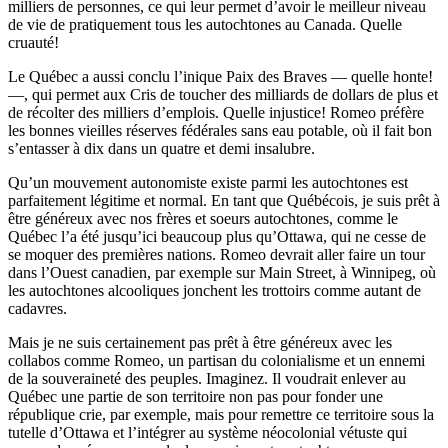
milliers de personnes, ce qui leur permet d’avoir le meilleur niveau
de vie de pratiquement tous les autochtones au Canada. Quelle
cruauté!
Le Québec a aussi conclu l’inique Paix des Braves — quelle honte!
—, qui permet aux Cris de toucher des milliards de dollars de plus et
de récolter des milliers d’emplois. Quelle injustice! Romeo préfère
les bonnes vieilles réserves fédérales sans eau potable, où il fait bon
s’entasser à dix dans un quatre et demi insalubre.
Qu’un mouvement autonomiste existe parmi les autochtones est
parfaitement légitime et normal. En tant que Québécois, je suis prêt à
être généreux avec nos frères et soeurs autochtones, comme le
Québec l’a été jusqu’ici beaucoup plus qu’Ottawa, qui ne cesse de
se moquer des premières nations. Romeo devrait aller faire un tour
dans l’Ouest canadien, par exemple sur Main Street, à Winnipeg, où
les autochtones alcooliques jonchent les trottoirs comme autant de
cadavres.
Mais je ne suis certainement pas prêt à être généreux avec les
collabos comme Romeo, un partisan du colonialisme et un ennemi
de la souveraineté des peuples. Imaginez. Il voudrait enlever au
Québec une partie de son territoire non pas pour fonder une
république crie, par exemple, mais pour remettre ce territoire sous la
tutelle d’Ottawa et l’intégrer au système néocolonial vétuste qui