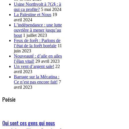
Usine Northvolt à 7G$ : à
qui ça profite?
5 mai 2024
La Palestine et Nous
19
avril 2024
L’indépendance : une lutte
ouvrière à mener jusqu’au
bout
1 juillet 2023
Feux de forêt : Parlons de
l’état de la forêt boréale
11
juin 2023
Nouveauté : d’aile en ailes
l’élan vital!
29 avril 2023
Un vent d’argent sale!
22
avril 2023
Barrage sur la Mécatina :
Ce n’est pas encore fait!
7
avril 2023
Poésie
Qui sont ces gens qui nous