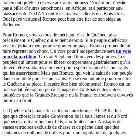
traitement qu’elle a réservé aux autochtones d’Amérique n’hésite
pas à piller d’autres autochtones, en Afrique, et à participer aux
massacres de l’OTAN contre les mauvais clients des États-Unis.
Quel pays vertueux! Romeo peut bien être fier de son siège au
Parlement.
Pour Romeo, voyez-vous, le méchant, c’est le Québec, plus
précisément le Québec qui se tient debout. Si le peuple québécois
vote majoritairement pour se donner un pays, Romeo promet de lui
faire regretter son choix. Un vote pour l’indépendance sera
un vote
pour la partition
. Un vrai Stéphane Dion avec des plumes. Les
peuples qui luttent pour se libérer comprennent généralement qu’ils
doivent être solidaires entre eux pour espérer vaincre les puissants
qui les asservissent. Mais pas Romeo, qui voit le salut de son peuple
dans son utilité pour les puissants. En se rendant utile pour remettre
le Québec à sa place, il espère être bien récompensé. Romeo est un
bon soldat fédéral, un peu à l’image des Gurkhas et des autres
indigènes que la Grande-Bretagne ou la France ont souvent envoyés
mourir au front.
Le Québec n’a jamais rien fait aux autochtones. Ah si! Il a fait
quelque chose: la cruelle Convention de la baie James et du Nord
québécois, qui attribue aux Cris, aux Inuits et aux Naskapis de
vastes territoires exclusifs de chasse et de pêche ainsi que des
centaines de millions de dollars pour une population de quelques