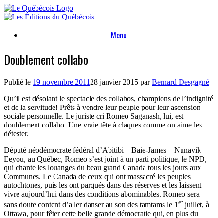
Skip
to
content
Menu
Doublement collabo
Publié le
19 novembre 2011
28 janvier 2015
par
Bernard Desgagné
Qu’il est désolant le spectacle des collabos, champions de l’indignité
et de la servitude! Prêts à vendre leur peuple pour leur ascension
sociale personnelle. Le juriste cri Romeo Saganash, lui, est
doublement collabo. Une vraie tête à claques comme on aime les
détester.
Député néodémocrate fédéral d’Abitibi—Baie-James—Nunavik—
Eeyou, au Québec, Romeo s’est joint à un parti politique, le NPD,
qui chante les louanges du beau grand Canada tous les jours aux
Communes. Le Canada de ceux qui ont massacré les peuples
autochtones, puis les ont parqués dans des réserves et les laissent
vivre aujourd’hui dans des conditions abominables. Romeo sera
er
sans doute content d’aller danser au son des tamtams le 1
juillet, à
Ottawa, pour fêter cette belle grande démocratie qui, en plus du