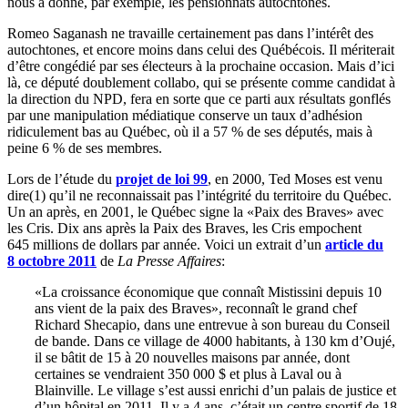
nous a donné, par exemple, les pensionnats autochtones.
Romeo Saganash ne travaille certainement pas dans l’intérêt des
autochtones, et encore moins dans celui des Québécois. Il mériterait
d’être congédié par ses électeurs à la prochaine occasion. Mais d’ici
là, ce député doublement collabo, qui se présente comme candidat à
la direction du NPD, fera en sorte que ce parti aux résultats gonflés
par une manipulation médiatique conserve un taux d’adhésion
ridiculement bas au Québec, où il a 57 % de ses députés, mais à
peine 6 % de ses membres.
Lors de l’étude du
projet de loi 99
, en 2000, Ted Moses est venu
dire(1) qu’il ne reconnaissait pas l’intégrité du territoire du Québec.
Un an après, en 2001, le Québec signe la «Paix des Braves» avec
les Cris. Dix ans après la Paix des Braves, les Cris empochent
645 millions de dollars par année. Voici un extrait d’un
article du
8 octobre 2011
de
La Presse Affaires
:
«La croissance économique que connaît Mistissini depuis 10
ans vient de la paix des Braves», reconnaît le grand chef
Richard Shecapio, dans une entrevue à son bureau du Conseil
de bande. Dans ce village de 4000 habitants, à 130 km d’Oujé,
il se bâtit de 15 à 20 nouvelles maisons par année, dont
certaines se vendraient 350 000 $ et plus à Laval ou à
Blainville. Le village s’est aussi enrichi d’un palais de justice et
d’un hôpital en 2011. Il y a 4 ans, c’était un centre sportif de 18