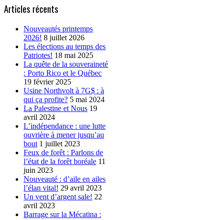
Articles récents
Nouveautés printemps
2026!
8 juillet 2026
Les élections au temps des
Patriotes!
18 mai 2025
La quête de la souveraineté
: Porto Rico et le Québec
19 février 2025
Usine Northvolt à 7G$ : à
qui ça profite?
5 mai 2024
La Palestine et Nous
19
avril 2024
L’indépendance : une lutte
ouvrière à mener jusqu’au
bout
1 juillet 2023
Feux de forêt : Parlons de
l’état de la forêt boréale
11
juin 2023
Nouveauté : d’aile en ailes
l’élan vital!
29 avril 2023
Un vent d’argent sale!
22
avril 2023
Barrage sur la Mécatina :