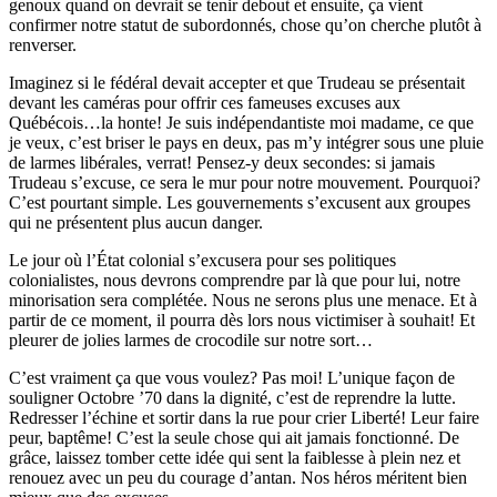
genoux quand on devrait se tenir debout et ensuite, ça vient
confirmer notre statut de subordonnés, chose qu’on cherche plutôt à
renverser.
Imaginez si le fédéral devait accepter et que Trudeau se présentait
devant les caméras pour offrir ces fameuses excuses aux
Québécois…la honte! Je suis indépendantiste moi madame, ce que
je veux, c’est briser le pays en deux, pas m’y intégrer sous une pluie
de larmes libérales, verrat! Pensez-y deux secondes: si jamais
Trudeau s’excuse, ce sera le mur pour notre mouvement. Pourquoi?
C’est pourtant simple. Les gouvernements s’excusent aux groupes
qui ne présentent plus aucun danger.
Le jour où l’État colonial s’excusera pour ses politiques
colonialistes, nous devrons comprendre par là que pour lui, notre
minorisation sera complétée. Nous ne serons plus une menace. Et à
partir de ce moment, il pourra dès lors nous victimiser à souhait! Et
pleurer de jolies larmes de crocodile sur notre sort…
C’est vraiment ça que vous voulez? Pas moi! L’unique façon de
souligner Octobre ’70 dans la dignité, c’est de reprendre la lutte.
Redresser l’échine et sortir dans la rue pour crier Liberté! Leur faire
peur, baptême! C’est la seule chose qui ait jamais fonctionné. De
grâce, laissez tomber cette idée qui sent la faiblesse à plein nez et
renouez avec un peu du courage d’antan. Nos héros méritent bien