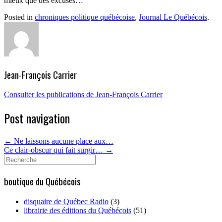
mieux que des excuses…
Posted in
chroniques politique québécoise
,
Journal Le Québécois
.
Jean-François Carrier
Consulter les publications de Jean-François Carrier
Post navigation
←
Ne laissons aucune place aux…
Ce clair-obscur qui fait surgir…
→
Search
for:
boutique du Québécois
disquaire de Québec Radio
(3)
librairie des éditions du Québécois
(51)