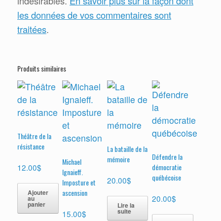
indésirables.
En savoir plus sur la façon dont
les données de vos commentaires sont
traitées
.
Produits similaires
Théâtre de la
résistance
La bataille de la
Défendre la
mémoire
Michael
12.00
$
démocratie
Ignaieff.
québécoise
20.00
$
Imposture et
ascension
Ajouter
20.00
$
au
panier
Lire la
suite
15.00
$