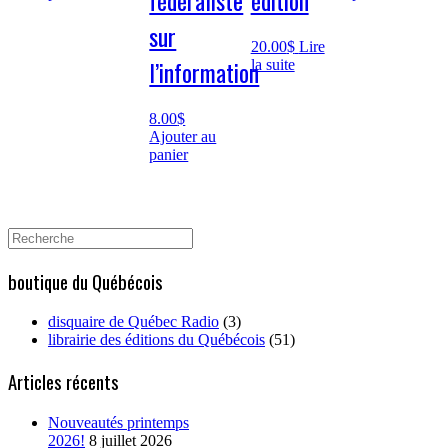
fédéraliste
édition
sur
20.00
$
Lire
l’information
la suite
8.00
$
Ajouter au
panier
Search
for:
boutique du Québécois
disquaire de Québec Radio
(3)
librairie des éditions du Québécois
(51)
Articles récents
Nouveautés printemps
2026!
8 juillet 2026