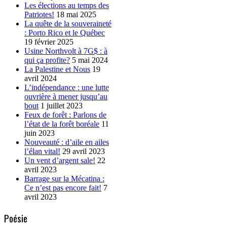
Les élections au temps des
Patriotes!
18 mai 2025
La quête de la souveraineté
: Porto Rico et le Québec
19 février 2025
Usine Northvolt à 7G$ : à
qui ça profite?
5 mai 2024
La Palestine et Nous
19
avril 2024
L’indépendance : une lutte
ouvrière à mener jusqu’au
bout
1 juillet 2023
Feux de forêt : Parlons de
l’état de la forêt boréale
11
juin 2023
Nouveauté : d’aile en ailes
l’élan vital!
29 avril 2023
Un vent d’argent sale!
22
avril 2023
Barrage sur la Mécatina :
Ce n’est pas encore fait!
7
avril 2023
Poésie