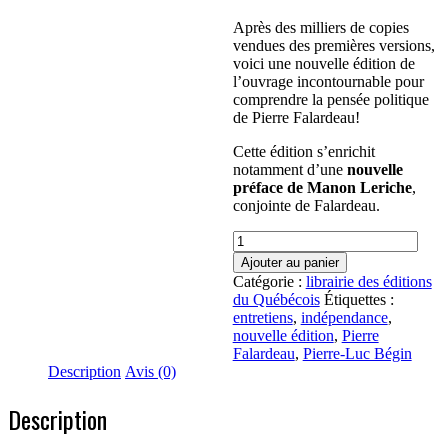
Après des milliers de copies
vendues des premières versions,
voici une nouvelle édition de
l’ouvrage incontournable pour
comprendre la pensée politique
de Pierre Falardeau!
Cette édition s’enrichit
notamment d’une
nouvelle
préface de Manon Leriche
,
conjointe de Falardeau.
quantité
de
Ajouter au panier
Québec
Catégorie :
librairie des éditions
libre!
du Québécois
Étiquettes :
Édition
entretiens
,
indépendance
,
2017
nouvelle édition
,
Pierre
Falardeau
,
Pierre-Luc Bégin
Description
Avis (0)
Description