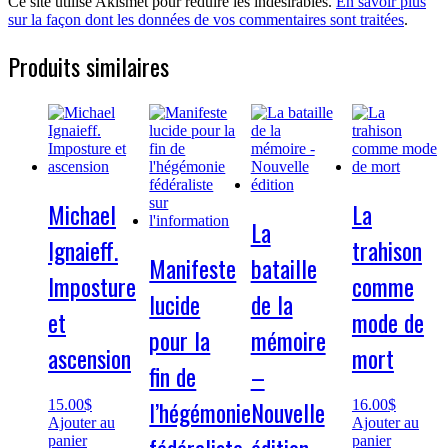
Ce site utilise Akismet pour réduire les indésirables.
En savoir plus
sur la façon dont les données de vos commentaires sont traitées
.
Produits similaires
Michael
La
La
Ignaieff.
trahison
Manifeste
bataille
Imposture
comme
lucide
de la
et
mode de
pour la
mémoire
ascension
mort
fin de
–
l’hégémonie
Nouvelle
15.00
$
16.00
$
Ajouter au
Ajouter au
panier
panier