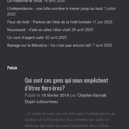
La Palestine et Nous
19 avril 2024
L’indépendance : une lutte ouvrière à mener jusqu’au bout
1 juillet
2023
Feux de forêt : Parlons de l’état de la forêt boréale
11 juin 2023
Nouveauté : d’aile en ailes l’élan vital!
29 avril 2023
Un vent d’argent sale!
22 avril 2023
Barrage sur la Mécatina : Ce n’est pas encore fait!
7 avril 2023
Poésie
Qui sont ces gens qui nous empêchent
d’êtres fiers·ères?
Charles-Vannak
Publié le
18 février 2019
par
Dupin-Létourneau
« À celles et ceux qui ont lutté pour l’indépendance du
Québec et la Révolution Aux crottées aux poils en-
dessous des bras pis sans brassières Aux crottés