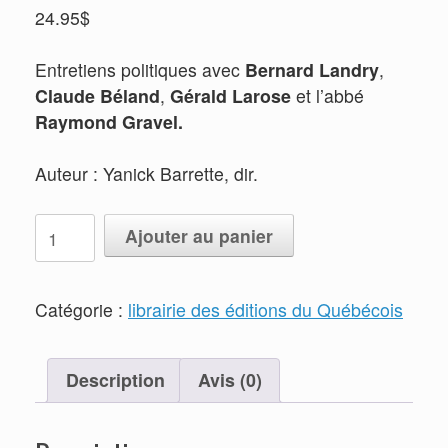
24.95
$
Entretiens politiques avec
Bernard Landry
,
Claude Béland
,
Gérald Larose
et l’abbé
Raymond Gravel.
Auteur : Yanick Barrette, dir.
quantité
Ajouter au panier
de
Parole(s)
d'indépendance
Catégorie :
librairie des éditions du Québécois
Description
Avis (0)