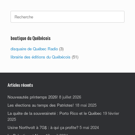
Search
for:
boutique du Québécois
disquaire de Québec Radio
(3)
librairie des éditions du Québécois
(51)
Articles récents
Nouveautés printemps 2026!
8 juillet 2026
Les élections au temps des Patriotes!
18 mai 2025
La quête de la souveraineté : Porto Rico et le Québec
19 février
2025
Usine Northvolt à 7G$ : à qui ça profite?
5 mai 2024