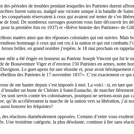
 des périodes de troubles pendant lesquelles les Patriotes durent affro
 ancêtres furent vaincus, malgré une victoire unique à la bataille de S
es conquérants réservaient à ceux qui avaient osé tenter de s’en libérer
 trame de fond. De nombreux ouvrages pourront vous faire découvrir les d
pour la première fois en 1937) et «Brève histoire des Patriotes» de Gil
bellions matées ainsi que des réponses coloniales qui ont suivies. Mais
endions hommage à ceux qui ont cru à la nation et qui ont combattu l’o
ferons briller, en grand nombre j’espère, le 18 mai prochain en rappelant 
 stèle a été érigée en honneur au Patriote Joseph Vincent qui fut le m
ide de Bonaventure Viger et d’environ 150 Patriotes en armes, notre ho
Davignon. Le guet-apens fut une réussite et, pour avoir héroïquement ren
rébellion des Patriotes le 17 novembre 1837». C’est exactement ce qui es
e cesse de me hanter depuis s’est imposée à moi. La voici : si, en tant q
’installer un buste de Chénier à Saint-Eustache, de marcher fièrement
en sont servis contre les colonisateurs, pourquoi ne serions-nous pas c
re, qu’ils accéléreraient la marche de la nation vers sa libération, j’ai 
aussi honorer les felquistes?
 des réactions diamétralement opposées. Certains d’entre vous exultent 
ée. Une troisième catégorie, la plus désolante, continue à lire sans réa