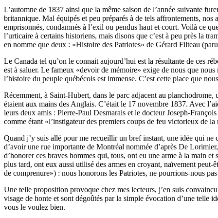
L’automne de 1837 ainsi que la même saison de l’année suivante furent
britannique. Mal équipés et peu préparés à de tels affrontements, nos
emprisonnés, condamnés à l’exil ou pendus haut et court. Voilà ce que l
l’urticaire à certains historiens, mais disons que c’est à peu près la
en nomme que deux : «Histoire des Patriotes» de Gérard Filteau (paru 
Le Canada tel qu’on le connait aujourd’hui est la résultante de ces ré
est à saluer. Le fameux «devoir de mémoire» exige de nous que nous r
l’histoire du peuple québécois est immense. C’est cette place que nous 
Récemment, à Saint-Hubert, dans le parc adjacent au planchodrome, une
étaient aux mains des Anglais. C’était le 17 novembre 1837. Avec l’a
leurs deux amis : Pierre-Paul Desmarais et le docteur Joseph-François 
comme étant «l’instigateur des premiers coups de feu victorieux de la 
Quand j’y suis allé pour me recueillir un bref instant, une idée qui n
d’avoir une rue importante de Montréal nommée d’après De Lorimier, d
d’honorer ces braves hommes qui, tous, ont eu une arme à la main et s’
plus tard, ont eux aussi utilisé des armes en croyant, naïvement peut-êt
de comprenure») : nous honorons les Patriotes, ne pourrions-nous pas 
Une telle proposition provoque chez mes lecteurs, j’en suis convaincu,
visage de honte et sont dégoûtés par la simple évocation d’une telle id
vous le voulez bien.