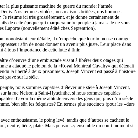
nter la plus puissante machine de guerre du monde: l’armée
aint-Denis. Nos femmes violées, nos maisons brûlées, nos hommes
. Je résume ici très grossièrement, et je donne certainement de
étails de cette époque qui marquera notre peuple à jamais. Je ne vous
les Laporte (nouvellement édité chez Septentrion).
 bon, nonobstant leur défaite, il n’empêche que leur immense courage
ppresseur afin de nous donner un avenir plus juste. Leur place dans
à tous l’importance de cette lutte à finir.
aître d’oeuvre d’une embuscade visant à libérer deux otages qui
mme a attaqué le peloton de la «Royal Montreal Cavalry» qui détenait
du la liberté à deux prisonniers, Joseph Vincent est passé à l’histoire
t gravé sur la stèle.
ue peuple, nous sommes capables d’élever une stèle à Joseph Vincent,
 sur la rue Nelson à Saint-Hyacinthe, si nous sommes capables
apables d’avoir la même attitude envers des gens qui, plus d’un siècle
nommé, bien sûr, les felquistes? En termes plus succincts (pour les «durs
avec enthousiasme, le poing levé, tandis que d’autres se cachent le
ction, neutre, tiède, plate. Mais pensons-y ensemble un court moment si