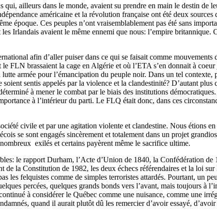
 qui, ailleurs dans le monde, avaient su prendre en main le destin de leu
indépendance américaine et la révolution française ont été deux sources 
 même époque. Ces peuples n’ont vraisemblablement pas été sans importa
 et les Irlandais avaient le même ennemi que nous: l’empire britannique. C
ernational afin d’aller puiser dans ce qui se faisait comme mouvements de 
t le FLN brassaient la cage en Algérie et où l’ETA s’en donnait à coeur j
 lutte armée pour l’émancipation du peuple noir. Dans un tel contexte, 
 soient sentis appelés par la violence et la clandestinité? D’autant plus 
, déterminé à mener le combat par le biais des institutions démocratiques.
ortance à l’intérieur du parti. Le FLQ était donc, dans ces circonsta
la société civile et par une agitation violente et clandestine. Nous étions
cois se sont engagés sincèrement et totalement dans un projet grandio
e nombreux exilés et certains payèrent même le sacrifice ultime.
ibles: le rapport Durham, l’Acte d’Union de 1840, la Confédération de 
t de la Constitution de 1982, les deux échecs référendaires et la loi sur 
pas les felquistes comme de simples terroristes attardés. Pourtant, un 
lques percées, quelques grands bonds vers l’avant, mais toujours à l’int
continué à considérer le Québec comme une nuisance, comme une irrégula
ondamnés, quand il aurait plutôt dû les remercier d’avoir essayé, d’avoir t