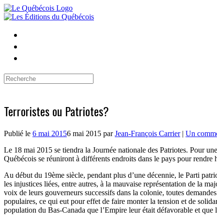
Skip
to
content
Search
for:
Terroristes ou Patriotes?
Publié le
6 mai 2015
6 mai 2015
par
Jean-François Carrier
|
Un comme
Le 18 mai 2015 se tiendra la Journée nationale des Patriotes. Pour une 
Québécois se réuniront à différents endroits dans le pays pour rendr
Au début du 19ème siècle, pendant plus d’une décennie, le Parti patriote
les injustices liées, entre autres, à la mauvaise représentation de la 
voix de leurs gouverneurs successifs dans la colonie, toutes demandes 
populaires, ce qui eut pour effet de faire monter la tension et de solid
population du Bas-Canada que l’Empire leur était défavorable et que l