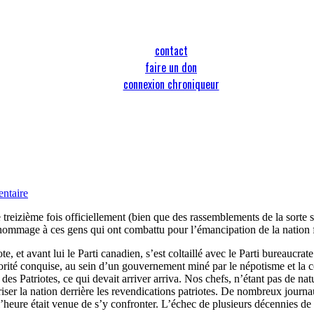
contact
faire un don
connexion chroniqueur
ntaire
treizième fois officiellement (bien que des rassemblements de la sorte s
e hommage à ces gens qui ont combattu pour l’émancipation de la nation
, et avant lui le Parti canadien, s’est coltaillé avec le Parti bureaucrat
majorité conquise, au sein d’un gouvernement miné par le népotisme et la c
des Patriotes, ce qui devait arriver arriva. Nos chefs, n’étant pas de n
ariser la nation derrière les revendications patriotes. De nombreux journa
’heure était venue de s’y confronter. L’échec de plusieurs décennies de 