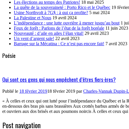
Les élections au temps des Patriotes!
18 mai 2025
La quête de la souveraineté : Porto Rico et le Québec
19 févrie
Usine Northvolt à 7G$ : à qui ça profite?
5 mai 2024
La Palestine et Nous
19 avril 2024
L’indépendance : une lutte ouvrière à mener jusqu’au bout
1 ju
Feux de forêt : Parlons de l’état de la forêt boréale
11 juin 2023
Nouveauté : d’aile en ailes l’élan vital!
29 avril 2023
Un vent d’argent sale!
22 avril 2023
Barrage sur la Mécatina : Ce n’est pas encore fait!
7 avril 2023
Poésie
Qui sont ces gens qui nous empêchent d’êtres fiers·ères?
Publié le
18 février 2019
18 février 2019
par
Charles-Vannak Dupin-L
« À celles et ceux qui ont lutté pour l’indépendance du Québec et la 
en-dessous des bras pis sans brassières Aux crottés barbus armés de 
et ouvriers aux dos brisés et aux poumons noircis À celles et ceux qu
Post navigation