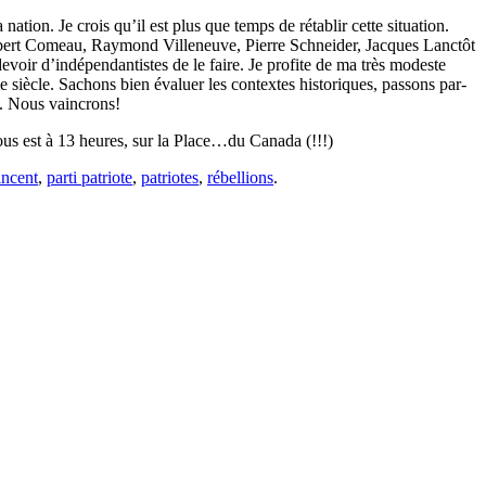
nation. Je crois qu’il est plus que temps de rétablir cette situation.
e Robert Comeau, Raymond Villeneuve, Pierre Schneider, Jacques Lanctôt
 devoir d’indépendantistes de le faire. Je profite de ma très modeste
 siècle. Sachons bien évaluer les contextes historiques, passons par-
n. Nous vaincrons!
ous est à 13 heures, sur la Place…du Canada (!!!)
incent
,
parti patriote
,
patriotes
,
rébellions
.