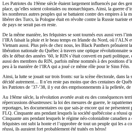
Les Patriotes du 19ème siècle étaient largement influencés par des gens
place, qu’elles soient coloniales ou monarchiques. Ainsi, la guerre d’
les nombreux autres peuples qui se battaient contre des empires à la
libérer des Turcs, la Pologne était en révolte contre la Russie tsariste
de pays ne serait pas en reste.
De la même manière, les felquistes se sont tournés eux aussi vers l’int
l’IRA faisait la pluie et le beau temps en Irlande du Nord, où l’ALN e
Vietnam aussi. Plus près de chez nous, les Black Panthers prônaient la
libération nationale du Québec à travers une optique révolutionnaire se
dès le début des années ’60, le RIN s’était converti en parti politique
aussi des membres du RIN, parfois même nommés à des positions d’imp
peu à la manière de l’IRA qui a joué ce même rôle pour le Sinn Féin.
Ainsi, la lutte se jouait sur trois fronts: sur la scène électorale, dans 
décidé autrement… Il n’en reste pas moins que des centaines de Québé
les Patriotes de ’37-’38, il y eut des emprisonnements à la pelletée, d
Au 19ème siècle, la révolution avortée avait eu des conséquences terr
répercussions désastreuses: la loi des mesures de guerre, le rapatriemen
reportages, les documentaires ou que sais-je encore qui ne présentent 
FLQ. Cinquante ans pendant lesquels la société québécoise a réussi que
Cinquante ans pendant lesquels le régime néo-colonialiste canadien a 
felquistes ont subi la honte et l’opprobre de tout un peuple qui les a c
réussi, ils auraient fort probablement été traités en héros!