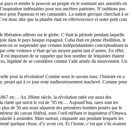
r pays et rendre le pouvoir au peuple en le soutirant aux autorités en
d’inspiration indéniables pour nos ancêtres patriotes. N’oublions pas
nce pour Papineau et ses camarades. La nation grecque cherchait à se
’est donc dire que la planète était en effervescence et notre petit coin
libération ailleurs sur le globe. C’était la période pendant laquelle
oie dans le pays basque espagnol. Cuba était en pleine ébullition, le
peut-on se surprendre que certains indépendantistes conceptualisant la
que cette violence n’était qu’un moyen parmi tant d’autres. En effet,
 Il est important de se rappeler que bon nombre de felquistes étaient
nces, légitimé de se considérer comme l’aile armée du mouvement. Un
 en selle pour la révolution! Comme nous le savons tous, l’histoire en a
se, projet qui à ce jour reste malheureusement inachevé. Comme pour
1867 etc… Au 20ème siècle, la révolution ratée eut aussi des
la clarté qui suivit le vol de ’95 etc… Aujourd’hui, rares sont les
peu plus de 50 ans nous séparent des premières bombes posées par le
érieur du carcan fédéral, sous l’oeil méfiant et inquisiteur d’Ottawa.
rité à assimiler. Mais surtout, cinquante ans pendant lesquels les
enté quelque chose, d’y avoir cru. Et l’ironie, c’est que s’ils avaient