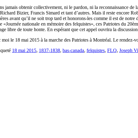
ns jamais obtenir collectivement, ni le pardon, ni la reconnaissance de la 
, Richard Bizier, Francis Simard et tant d’autres. Mais il reste encor
nières avant qu’il ne soit trop tard et honorons-les comme il est de notre
e «Journée nationale en mémoire des felquistes», ces Patriotes du 20ème
e libre de toute honte. En espérant que cet appel ouvrira la discussio
vec moi le 18 mai 2015 à la marche des Patriotes à Montréal. Le rendez-v
iqueté
18 mai 2015
,
1837-1838
,
bas-canada
,
felquistes
,
FLQ
,
Joseph V