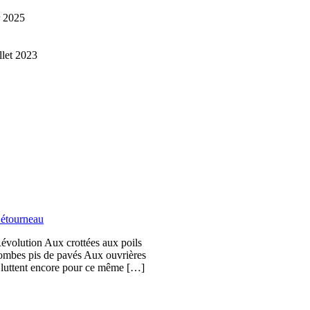
r 2025
illet 2023
étourneau
Révolution Aux crottées aux poils
bombes pis de pavés Aux ouvrières
i luttent encore pour ce même […]