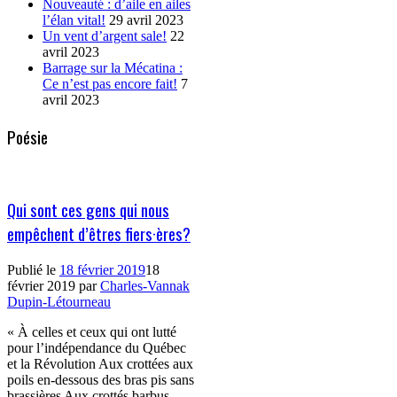
Nouveauté : d’aile en ailes
l’élan vital!
29 avril 2023
Un vent d’argent sale!
22
avril 2023
Barrage sur la Mécatina :
Ce n’est pas encore fait!
7
avril 2023
Poésie
Qui sont ces gens qui nous
empêchent d’êtres fiers·ères?
Publié le
18 février 2019
18
février 2019
par
Charles-Vannak
Dupin-Létourneau
« À celles et ceux qui ont lutté
pour l’indépendance du Québec
et la Révolution Aux crottées aux
poils en-dessous des bras pis sans
brassières Aux crottés barbus