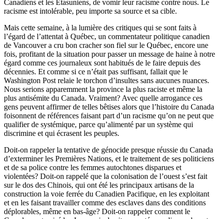
Canadiens et les Étasuniens, de vomir leur racisme contre nous. Le
racisme est intolérable, peu importe sa source et sa cible.
Mais cette semaine, à la lumière des critiques qui se sont faits à
l’égard de l’attentat à Québec, un commentateur politique canadien
de Vancouver a cru bon cracher son fiel sur le Québec, encore une
fois, profitant de la situation pour passer un message de haine à notre
égard comme ces journaleux sont habitués de le faire depuis des
décennies. Et comme si ce n’était pas suffisant, fallait que le
Washington Post relaie le torchon d’insultes sans aucunes nuances.
Nous serions apparemment la province la plus raciste et même la
plus antisémite du Canada. Vraiment? Avec quelle arrogance ces
gens peuvent affirmer de telles bêtises alors que l’histoire du Canada
foisonnent de références faisant part d’un racisme qu’on ne peut que
qualifier de systémique, parce qu’alimenté par un système qui
discrimine et qui écrasent les peuples.
Doit-on rappeler la tentative de génocide presque réussie du Canada
d’exterminer les Premières Nations, et le traitement de ses politiciens
et de sa police contre les femmes autochtones disparues et
violentées? Doit-on rappelé que la colonisation de l’ouest s’est fait
sur le dos des Chinois, qui ont été les principaux artisans de la
construction la voie ferrée du Canadien Pacifique, en les exploitant
et en les faisant travailler comme des esclaves dans des conditions
déplorables, même en bas-âge? Doit-on rappeler comment le