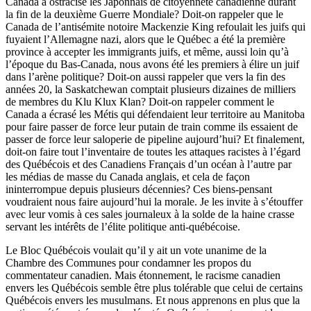
Canada a ostracisé les Japonnais de citoyenneté canadienne durant
la fin de la deuxième Guerre Mondiale? Doit-on rappeler que le
Canada de l’antisémite notoire Mackenzie King refoulait les juifs qui
fuyaient l’Allemagne nazi, alors que le Québec a été la première
province à accepter les immigrants juifs, et même, aussi loin qu’à
l’époque du Bas-Canada, nous avons été les premiers à élire un juif
dans l’arène politique? Doit-on aussi rappeler que vers la fin des
années 20, la Saskatchewan comptait plusieurs dizaines de milliers
de membres du Klu Klux Klan? Doit-on rappeler comment le
Canada a écrasé les Métis qui défendaient leur territoire au Manitoba
pour faire passer de force leur putain de train comme ils essaient de
passer de force leur saloperie de pipeline aujourd’hui? Et finalement,
doit-on faire tout l’inventaire de toutes les attaques racistes à l’égard
des Québécois et des Canadiens Français d’un océan à l’autre par
les médias de masse du Canada anglais, et cela de façon
ininterrompue depuis plusieurs décennies? Ces biens-pensant
voudraient nous faire aujourd’hui la morale. Je les invite à s’étouffer
avec leur vomis à ces sales journaleux à la solde de la haine crasse
servant les intérêts de l’élite politique anti-québécoise.
Le Bloc Québécois voulait qu’il y ait un vote unanime de la
Chambre des Communes pour condamner les propos du
commentateur canadien. Mais étonnement, le racisme canadien
envers les Québécois semble être plus tolérable que celui de certains
Québécois envers les musulmans. Et nous apprenons en plus que la