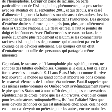
de l’homophobie. Lorsqu’on parle de racisme, on parle
particulièrement de l’islamophobie, phénomène qui a pris racine
avec les attentats du 11 septembre 2001, et qui depuis, n’a cessé
d’alimenter la peur et la haine des musulmans et des arabes chez les
personnes gardées intentionnellement dans l’ignorance. Des groupes
d’extrême-droite se forment jour après jour, plus particulièrement
dans la Capitale Nationale. Le fléau est réel, il faut le pointer du
doigt et le dénoncer. Avec l’influence des réseaux sociaux, leur
portée augmente plus rapidement et légitimise les commentaires
racistes et islamophobes de personnes qui n’auraient pas eu le
courage de se dévoiler autrement. Ces groupes ont un effet
d’entrainement et rallie des personnes qui partage la même
ignorance.
Cependant, le racisme, et l’islamophobie plus spécifiquement, ne
sont pas des bibittes québécoises. Comme je le disais, tout ça a pris
forme avec les attentats de 9-11 aux États-Unis, et comme il arrive
trop souvent, le monde au grand complet importe les bons comme
les mauvais éléments de la culture étasunienne. Faut-il rappeler que
ces mêmes radio-vidanges de Québec vont systématiquement relayer
le pire que les States ont à nous offrir des politiques conservatrices
républicaines de droite, parce que les
Amaricains
, c’est bien connu
pour les animateurs
radiopoubelliens
, ils l’ont l’affaire! Bien que
nous devons dénoncer ce qui est intolérable chez nous, cela ne doit
en aucun cas devenir un prétexte pour les autres, encore moins les