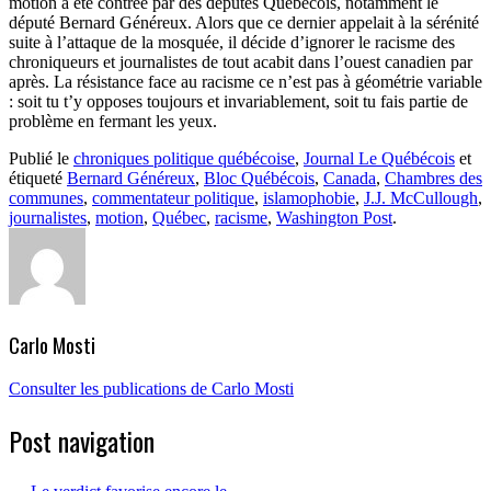
motion a été contrée par des députés Québécois, notamment le
député Bernard Généreux. Alors que ce dernier appelait à la sérénité
suite à l’attaque de la mosquée, il décide d’ignorer le racisme des
chroniqueurs et journalistes de tout acabit dans l’ouest canadien par
après. La résistance face au racisme ce n’est pas à géométrie variable
: soit tu t’y opposes toujours et invariablement, soit tu fais partie de
problème en fermant les yeux.
Publié le
chroniques politique québécoise
,
Journal Le Québécois
et
étiqueté
Bernard Généreux
,
Bloc Québécois
,
Canada
,
Chambres des
communes
,
commentateur politique
,
islamophobie
,
J.J. McCullough
,
journalistes
,
motion
,
Québec
,
racisme
,
Washington Post
.
Carlo Mosti
Consulter les publications de Carlo Mosti
Post navigation