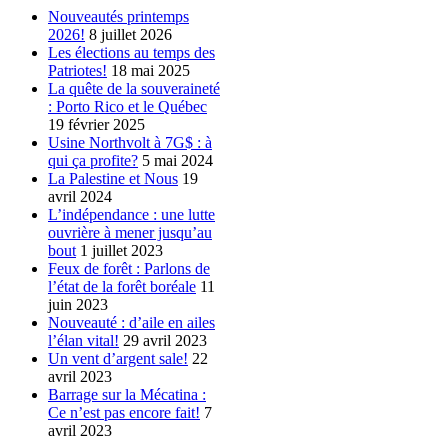
Nouveautés printemps
2026!
8 juillet 2026
Les élections au temps des
Patriotes!
18 mai 2025
La quête de la souveraineté
: Porto Rico et le Québec
19 février 2025
Usine Northvolt à 7G$ : à
qui ça profite?
5 mai 2024
La Palestine et Nous
19
avril 2024
L’indépendance : une lutte
ouvrière à mener jusqu’au
bout
1 juillet 2023
Feux de forêt : Parlons de
l’état de la forêt boréale
11
juin 2023
Nouveauté : d’aile en ailes
l’élan vital!
29 avril 2023
Un vent d’argent sale!
22
avril 2023
Barrage sur la Mécatina :
Ce n’est pas encore fait!
7
avril 2023