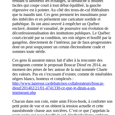
rendant si laborieux les échanges, la débauche d’insultes
faciles qui coupe court à tout débat équilibré, la gauche
régressive est à pointer. Au côté des trous-de-cul fédéralistes
que tu maudis tant. Ces gens prennent les musulmans pour
des imbéciles et en présentent une caricature sordide et
pathétique. Ils ont ainsi oeuvré à empêcher un Québec
enclavé, dominé et vassalisé, de poursuive son évolution de
déconfessionnalisation des institutions publiques. Le Québec
court-circuité par sa condition, ses rois nègres et bouffé par la
gangrène, directement de l’intérieur, par de faux-progressistes
dont on peut soupçonner un certain électoralisme crade et
sommes toute stérile.
Ces gens là auraient mieux fait d’aller à la rencontre des
immigrants comme le proposait Boucar Diouf en 2014, au
moment des prises de bec autour de la mal nommée Charte
des valeurs. Pas en s’excusant d’exister, comme de misérables
nègres blancs, honteux et complexés :
http://www.lapresse.ca/debats/nos-collaborateurs/boucar-
diouf/201402/21/01-4741330-ce-que-je-dirais-a-un-
immigrant.php
Chacun dans son coin, entre amis Fèces-book, à conforter son
petit point de vue et on obtient la tension actuelle et cette
nauséabonde chasse aux sorcières. C’est ce que j’appelais la