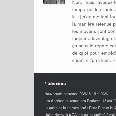
Non, mais, avouez-l
temps où les moins
ici !) s’en mettent t
la manière retenue po
les moyens sont bons
toujours davantage l
ça sous le regard co
de quoi pour empêch
chum, c’t’un chum. »
Articles récents
Nouveautés printemps 2026!
8 juillet 2026
Les élections au temps des Patriotes!
18 mai 2
La quête de la souveraineté : Porto Rico et le
Usine Northvolt à 7G$ : à qui ça profite?
5 mai