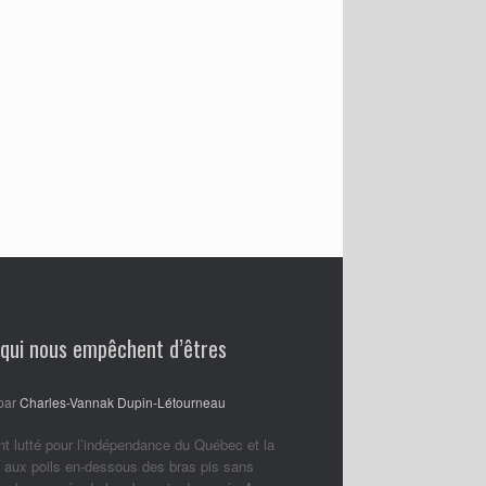
 qui nous empêchent d’êtres
par
Charles-Vannak Dupin-Létourneau
nt lutté pour l’indépendance du Québec et la
 aux poils en-dessous des bras pis sans