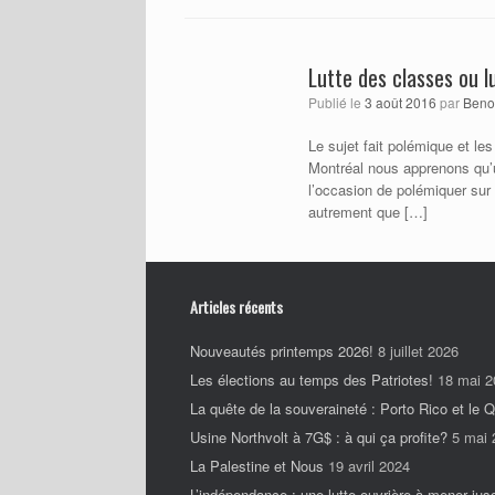
Lutte des classes ou l
Publié le
3 août 2016
par
Beno
Le sujet fait polémique et l
Montréal nous apprenons qu’u
l’occasion de polémiquer sur 
autrement que […]
Articles récents
Nouveautés printemps 2026!
8 juillet 2026
Les élections au temps des Patriotes!
18 mai 2
La quête de la souveraineté : Porto Rico et le 
Usine Northvolt à 7G$ : à qui ça profite?
5 mai 
La Palestine et Nous
19 avril 2024
L’indépendance : une lutte ouvrière à mener jus