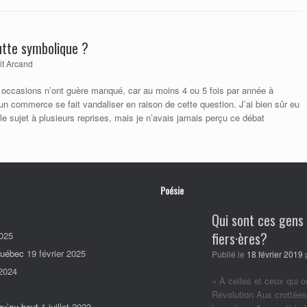
utte symbolique ?
it Arcand
es occasions n’ont guère manqué, car au moins 4 ou 5 fois par année à
n commerce se fait vandaliser en raison de cette question. J’ai bien sûr eu
le sujet à plusieurs reprises, mais je n’avais jamais perçu ce débat
Poésie
Qui sont ces gens
fiers·ères?
025
Québec
19 février 2025
Publié le
18 février 2019
2024
« À celles et ceux qui o
Révolution Aux crottées
qu’au bout
1 juillet 2023