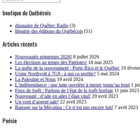
for:
boutique du Québécois
disquaire de Québec Radio
(3)
librairie des éditions du Québécois
(51)
Articles récents
Nouveautés printemps 2026!
8 juillet 2026
Les élections au temps des Patriotes!
18 mai 2025
La quête de la souveraineté : Porto Rico et le Québec
19 févrie
Usine Northvolt à 7G$ : à qui ça profite?
5 mai 2024
La Palestine et Nous
19 avril 2024
L’indépendance : une lutte ouvrière à mener jusqu’au bout
1 ju
Feux de forêt : Parlons de l’état de la forêt boréale
11 juin 2023
Nouveauté : d’aile en ailes l’élan vital!
29 avril 2023
Un vent d’argent sale!
22 avril 2023
Barrage sur la Mécatina : Ce n’est pas encore fait!
7 avril 2023
Poésie