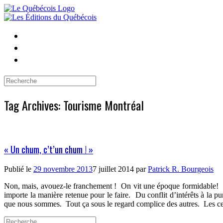
Skip
to
content
Search
for:
Tag Archives:
Tourisme Montréal
« Un chum, c’t’un chum ! »
Publié le
29 novembre 2013
7 juillet 2014
par
Patrick R. Bourgeois
Non, mais, avouez-le franchement !
On vit une époque formidable!
importe la manière retenue pour le faire.
Du conflit d’intérêts à la p
que nous sommes.
Tout ça sous le regard complice des autres.
Les ce
Search