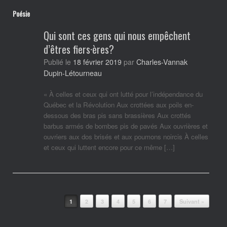
Poésie
Qui sont ces gens qui nous empêchent
d’êtres fiers·ères?
Charles-Vannak
Publié le
18 février 2019
par
Dupin-Létourneau
« À celles et ceux qui ont lutté pour l’indépendance du
Québec et la Révolution Aux crottées aux poils en-
dessous des bras pis sans brassières Aux crottés
barbus armés de bombes pis de pavés Aux ouvrières et
ouvriers aux dos brisés et aux poumons noircis À celles
et ceux qui luttent encore pour ce même […]
Post navigation
1
2
3
4
5
6
7
Suivant »