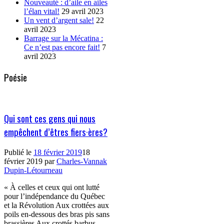
Nouveauté : d’aile en ailes
l’élan vital!
29 avril 2023
Un vent d’argent sale!
22
avril 2023
Barrage sur la Mécatina :
Ce n’est pas encore fait!
7
avril 2023
Poésie
Qui sont ces gens qui nous
empêchent d’êtres fiers·ères?
Publié le
18 février 2019
18
février 2019
par
Charles-Vannak
Dupin-Létourneau
« À celles et ceux qui ont lutté
pour l’indépendance du Québec
et la Révolution Aux crottées aux
poils en-dessous des bras pis sans
brassières Aux crottés barbus