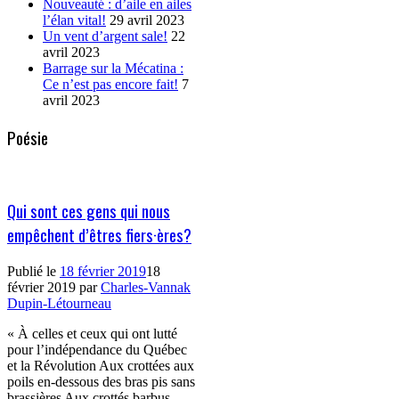
Nouveauté : d’aile en ailes
l’élan vital!
29 avril 2023
Un vent d’argent sale!
22
avril 2023
Barrage sur la Mécatina :
Ce n’est pas encore fait!
7
avril 2023
Poésie
Qui sont ces gens qui nous
empêchent d’êtres fiers·ères?
Publié le
18 février 2019
18
février 2019
par
Charles-Vannak
Dupin-Létourneau
« À celles et ceux qui ont lutté
pour l’indépendance du Québec
et la Révolution Aux crottées aux
poils en-dessous des bras pis sans
brassières Aux crottés barbus