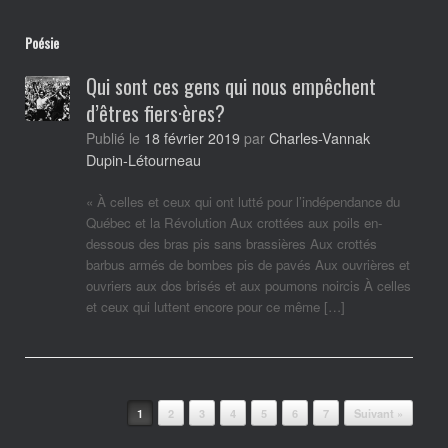
Poésie
Qui sont ces gens qui nous empêchent
d’êtres fiers·ères?
Charles-Vannak
Publié le
18 février 2019
par
Dupin-Létourneau
« À celles et ceux qui ont lutté pour l’indépendance du
Québec et la Révolution Aux crottées aux poils en-
dessous des bras pis sans brassières Aux crottés
barbus armés de bombes pis de pavés Aux ouvrières et
ouvriers aux dos brisés et aux poumons noircis À celles
et ceux qui luttent encore pour ce même […]
Post navigation
1
2
3
4
5
6
7
Suivant »