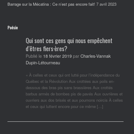
Barrage sur la Mécatina : Ce n’est pas encore fait!
7 avril 2023
Poésie
Qui sont ces gens qui nous empêchent
d’êtres fiers·ères?
Charles-Vannak
Publié le
18 février 2019
par
Dupin-Létourneau
« À celles et ceux qui ont lutté pour l’indépendance du
Québec et la Révolution Aux crottées aux poils en-
dessous des bras pis sans brassières Aux crottés
barbus armés de bombes pis de pavés Aux ouvrières et
ouvriers aux dos brisés et aux poumons noircis À celles
et ceux qui luttent encore pour ce même […]