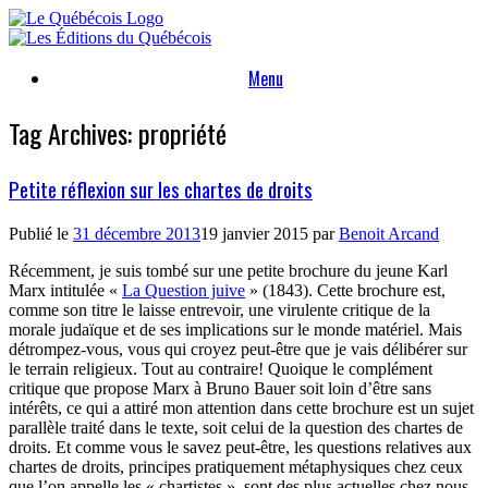
Skip
to
content
Menu
Tag Archives:
propriété
Petite réflexion sur les chartes de droits
Publié le
31 décembre 2013
19 janvier 2015
par
Benoit Arcand
Récemment, je suis tombé sur une petite brochure du jeune Karl
Marx intitulée «
La Question juive
» (1843). Cette brochure est,
comme son titre le laisse entrevoir, une virulente critique de la
morale judaïque et de ses implications sur le monde matériel. Mais
détrompez-vous, vous qui croyez peut-être que je vais délibérer sur
le terrain religieux. Tout au contraire! Quoique le complément
critique que propose Marx à Bruno Bauer soit loin d’être sans
intérêts, ce qui a attiré mon attention dans cette brochure est un sujet
parallèle traité dans le texte, soit celui de la question des chartes de
droits. Et comme vous le savez peut-être, les questions relatives aux
chartes de droits, principes pratiquement métaphysiques chez ceux
que l’on appelle les « chartistes », sont des plus actuelles chez nous.