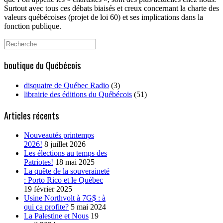
Surtout avec tous ces débats biaisés et creux concernant la charte des
valeurs québécoises (projet de loi 60) et ses implications dans la
fonction publique.
Search
for:
boutique du Québécois
disquaire de Québec Radio
(3)
librairie des éditions du Québécois
(51)
Articles récents
Nouveautés printemps
2026!
8 juillet 2026
Les élections au temps des
Patriotes!
18 mai 2025
La quête de la souveraineté
: Porto Rico et le Québec
19 février 2025
Usine Northvolt à 7G$ : à
qui ça profite?
5 mai 2024
La Palestine et Nous
19