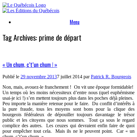
Skip
to
content
Menu
Tag Archives:
prime de départ
« Un chum, c’t’un chum ! »
Publié le
29 novembre 2013
7 juillet 2014
par
Patrick R. Bourgeois
Non, mais, avouez-le franchement !
On vit une époque formidable!
Un temps où les moins nécessiteux d’entre nous (quel euphémisme
usai-je ici !) s’en mettent toujours plus dans les poches déjà pleines.
Peu importe la manière retenue pour le faire.
Du conflit d’intérêts à
la pure fraude, tous les moyens sont bons pour la clique des
bourgeois fédéraleux de dépouiller toujours davantage le trésor
public et les citoyens que nous sommes.
Tout ça sous le regard
complice des autres.
Les ceuzes qui devraient enfin faire de quoi
pour empêcher tout cela.
Mais ils ne le peuvent point.
Car « un
chum, c’t’un chum. »