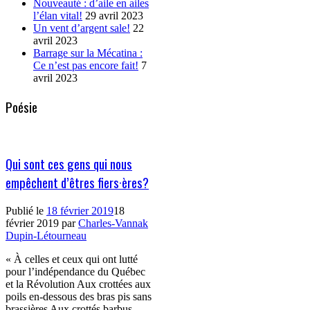
Nouveauté : d’aile en ailes
l’élan vital!
29 avril 2023
Un vent d’argent sale!
22
avril 2023
Barrage sur la Mécatina :
Ce n’est pas encore fait!
7
avril 2023
Poésie
Qui sont ces gens qui nous
empêchent d’êtres fiers·ères?
Publié le
18 février 2019
18
février 2019
par
Charles-Vannak
Dupin-Létourneau
« À celles et ceux qui ont lutté
pour l’indépendance du Québec
et la Révolution Aux crottées aux
poils en-dessous des bras pis sans
brassières Aux crottés barbus