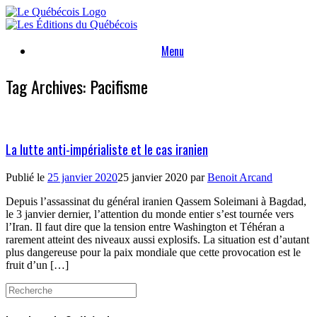
Skip
to
content
Menu
Tag Archives:
Pacifisme
La lutte anti-impérialiste et le cas iranien
Publié le
25 janvier 2020
25 janvier 2020
par
Benoit Arcand
Depuis l’assassinat du général iranien Qassem Soleimani à Bagdad,
le 3 janvier dernier, l’attention du monde entier s’est tournée vers
l’Iran. Il faut dire que la tension entre Washington et Téhéran a
rarement atteint des niveaux aussi explosifs. La situation est d’autant
plus dangereuse pour la paix mondiale que cette provocation est le
fruit d’un […]
Search
for: