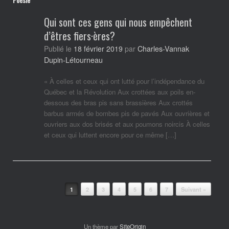
Qui sont ces gens qui nous empêchent
d’êtres fiers·ères?
Charles-Vannak
Publié le
18 février 2019
par
Dupin-Létourneau
« À celles et ceux qui ont lutté pour l’indépendance du
Québec et la Révolution Aux crottées aux poils en-
dessous des bras pis sans brassières Aux crottés
barbus armés de bombes pis de pavés Aux ouvrières et
ouvriers aux dos brisés et aux poumons noircis À celles
et ceux qui luttent encore pour ce même […]
Post navigation
1
2
3
4
5
6
7
Suivant »
Un thème par
SiteOrigin