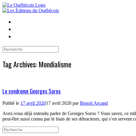
Skip
to
content
Search
for:
Tag Archives:
Mondialisme
Le syndrome Georges Soros
Publié le
17 avril 2020
17 avril 2020
par
Benoit Arcand
Avez-vous déjà entendu parler de Georges Soros ? Vous savez, ce mill
peut-être aussi connu par le biais de ses détracteurs, qui s’en serven
Search
for: