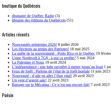
boutique du Québécois
disquaire de Québec Radio
(3)
librairie des éditions du Québécois
(51)
Articles récents
Nouveautés printemps 2026!
8 juillet 2026
Les élections au temps des Patriotes!
18 mai 2025
La quête de la souveraineté : Porto Rico et le Québec
19 févrie
Usine Northvolt à 7G$ : à qui ça profite?
5 mai 2024
La Palestine et Nous
19 avril 2024
L’indépendance : une lutte ouvrière à mener jusqu’au bout
1 ju
Feux de forêt : Parlons de l’état de la forêt boréale
11 juin 2023
Nouveauté : d’aile en ailes l’élan vital!
29 avril 2023
Un vent d’argent sale!
22 avril 2023
Barrage sur la Mécatina : Ce n’est pas encore fait!
7 avril 2023
Poésie