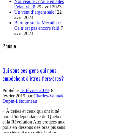
Nouveauté : d’aile en ailes
l’élan vital!
29 avril 2023
Un vent d’argent sale!
22
avril 2023
Barrage sur la Mécatina :
Ce n’est pas encore fait!
7
avril 2023
Poésie
Qui sont ces gens qui nous
empêchent d’êtres fiers·ères?
Publié le
18 février 2019
18
février 2019
par
Charles-Vannak
Dupin-Létourneau
« À celles et ceux qui ont lutté
pour l’indépendance du Québec
et la Révolution Aux crottées aux
poils en-dessous des bras pis sans
brassières Aux crottés barbus