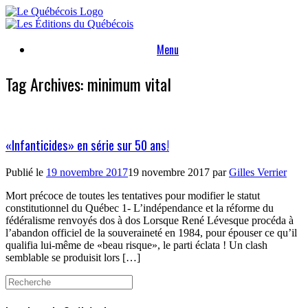
Skip
to
content
Menu
Tag Archives:
minimum vital
«Infanticides» en série sur 50 ans!
Publié le
19 novembre 2017
19 novembre 2017
par
Gilles Verrier
Mort précoce de toutes les tentatives pour modifier le statut
constitutionnel du Québec 1- L’indépendance et la réforme du
fédéralisme renvoyés dos à dos Lorsque René Lévesque procéda à
l’abandon officiel de la souveraineté en 1984, pour épouser ce qu’il
qualifia lui-même de «beau risque», le parti éclata ! Un clash
semblable se produisit lors […]
Search
for: