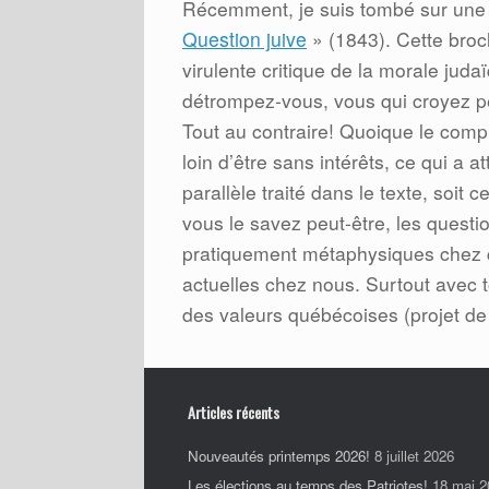
Récemment, je suis tombé sur une p
Question juive
» (1843). Cette broch
virulente critique de la morale jud
détrompez-vous, vous qui croyez peut
Tout au contraire! Quoique le comp
loin d’être sans intérêts, ce qui a 
parallèle traité dans le texte, soit
vous le savez peut-être, les questio
pratiquement métaphysiques chez ce
actuelles chez nous. Surtout avec 
des valeurs québécoises (projet de l
Articles récents
Nouveautés printemps 2026!
8 juillet 2026
Les élections au temps des Patriotes!
18 mai 2