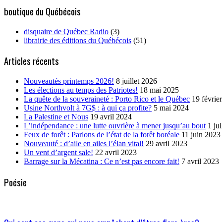
boutique du Québécois
disquaire de Québec Radio
(3)
librairie des éditions du Québécois
(51)
Articles récents
Nouveautés printemps 2026!
8 juillet 2026
Les élections au temps des Patriotes!
18 mai 2025
La quête de la souveraineté : Porto Rico et le Québec
19 févrie
Usine Northvolt à 7G$ : à qui ça profite?
5 mai 2024
La Palestine et Nous
19 avril 2024
L’indépendance : une lutte ouvrière à mener jusqu’au bout
1 ju
Feux de forêt : Parlons de l’état de la forêt boréale
11 juin 2023
Nouveauté : d’aile en ailes l’élan vital!
29 avril 2023
Un vent d’argent sale!
22 avril 2023
Barrage sur la Mécatina : Ce n’est pas encore fait!
7 avril 2023
Poésie