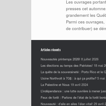
Les ouvrages portant
presses cet automne,
grandement les Québé
Parmi ces ouvrages, u
de contribuer) se dé
Articles récents
Nouveautés printemps 2026!
8 juillet 2026
Les élections au temps des Patriotes!
18 mai 2
La quête de la souveraineté : Porto Rico et le
Usine Northvolt à 7G$ : à qui ça profite?
5 mai
La Palestine et Nous
19 avril 2024
L’indépendance : une lutte ouvrière à mener jus
Feux de forêt : Parlons de l’état de la forêt boré
Nouveauté : d’aile en ailes l’élan vital!
29 avril 