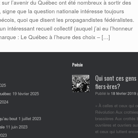
 sur l’avenir du Québec ont été nombreux à sortir des
 signe que la question nationale intéresse toujours
cois, quoi que disent les propagandistes fédéralistes.
n intéressant recueil collectif (auquel j’ai eu l’honneur
marque : Le Québec à l’heure des choix – […]
Poésie
Qui sont ces gens
fiers·ères?
025
 Québec
19 février 2025
Publié le
18 février 2019
 2024
« À celles et ceux qui o
Révolution Aux crottées
qu’au bout
1 juillet 2023
brassières Aux crottés
ouvrières et ouvriers a
ale
11 juin 2023
et ceux qui luttent enc
2023