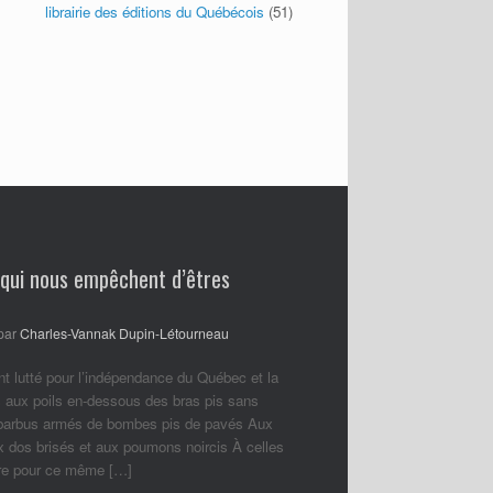
librairie des éditions du Québécois
(51)
 qui nous empêchent d’êtres
par
Charles-Vannak Dupin-Létourneau
nt lutté pour l’indépendance du Québec et la
 aux poils en-dessous des bras pis sans
 barbus armés de bombes pis de pavés Aux
ux dos brisés et aux poumons noircis À celles
ore pour ce même […]