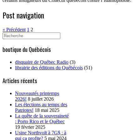
certains instigateurs du Collectif québécois contre l’islamophobie:
Post navigation
« Précédent
1
2
Search
for:
boutique du Québécois
disquaire de Québec Radio
(3)
librairie des éditions du Québécois
(51)
Articles récents
Nouveautés printemps
2026!
8 juillet 2026
Les élections au temps des
Patriotes!
18 mai 2025
La quête de la souveraineté
: Porto Rico et le Québec
19 février 2025
Usine Northvolt à 7G$ : à
qui ça profite?
5 mai 2024