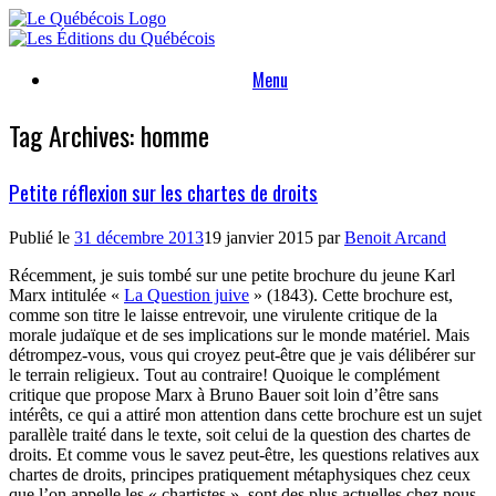
Skip
to
content
Menu
Tag Archives:
homme
Petite réflexion sur les chartes de droits
Publié le
31 décembre 2013
19 janvier 2015
par
Benoit Arcand
Récemment, je suis tombé sur une petite brochure du jeune Karl
Marx intitulée «
La Question juive
» (1843). Cette brochure est,
comme son titre le laisse entrevoir, une virulente critique de la
morale judaïque et de ses implications sur le monde matériel. Mais
détrompez-vous, vous qui croyez peut-être que je vais délibérer sur
le terrain religieux. Tout au contraire! Quoique le complément
critique que propose Marx à Bruno Bauer soit loin d’être sans
intérêts, ce qui a attiré mon attention dans cette brochure est un sujet
parallèle traité dans le texte, soit celui de la question des chartes de
droits. Et comme vous le savez peut-être, les questions relatives aux
chartes de droits, principes pratiquement métaphysiques chez ceux
que l’on appelle les « chartistes », sont des plus actuelles chez nous.