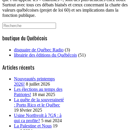
Surtout avec tous ces débats biaisés et creux concernant la charte des
valeurs québécoises (projet de loi 60) et ses implications dans la
fonction publique.
Search
for:
boutique du Québécois
disquaire de Québec Radio
(3)
librairie des éditions du Québécois
(51)
Articles récents
Nouveautés printemps
2026!
8 juillet 2026
Les élections au temps des
Patriotes!
18 mai 2025
La quête de la souveraineté
: Porto Rico et le Québec
19 février 2025
Usine Northvolt à 7G$ : à
qui ça profite?
5 mai 2024
La Palestine et Nous
19