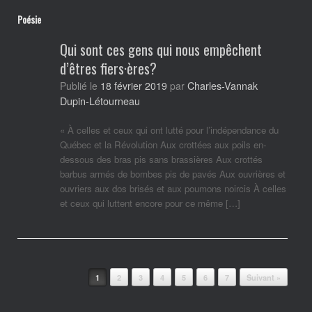
Poésie
Qui sont ces gens qui nous empêchent
d’êtres fiers·ères?
Charles-Vannak
Publié le
18 février 2019
par
Dupin-Létourneau
« À celles et ceux qui ont lutté pour l’indépendance du
Québec et la Révolution Aux crottées aux poils en-
dessous des bras pis sans brassières Aux crottés
barbus armés de bombes pis de pavés Aux ouvrières et
ouvriers aux dos brisés et aux poumons noircis À celles
et ceux qui luttent encore pour ce même […]
Post navigation
1
2
3
4
5
6
7
Suivant »