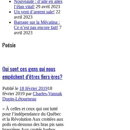
Nouveauté : d’aile en ailes
l’élan vital!
29 avril 2023
Un vent d’argent sale!
22
avril 2023
Barrage sur la Mécatina :
Ce n’est pas encore fait!
7
avril 2023
Poésie
Qui sont ces gens qui nous
empêchent d’êtres fiers·ères?
Publié le
18 février 2019
18
février 2019
par
Charles-Vannak
Dupin-Létourneau
« À celles et ceux qui ont lutté
pour l’indépendance du Québec
et la Révolution Aux crottées aux
poils en-dessous des bras pis sans
brassières Aux crottés barbus