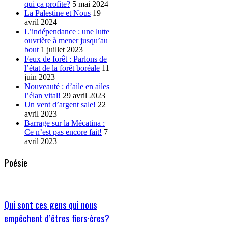
qui ça profite?
5 mai 2024
La Palestine et Nous
19
avril 2024
L’indépendance : une lutte
ouvrière à mener jusqu’au
bout
1 juillet 2023
Feux de forêt : Parlons de
l’état de la forêt boréale
11
juin 2023
Nouveauté : d’aile en ailes
l’élan vital!
29 avril 2023
Un vent d’argent sale!
22
avril 2023
Barrage sur la Mécatina :
Ce n’est pas encore fait!
7
avril 2023
Poésie
Qui sont ces gens qui nous
empêchent d’êtres fiers·ères?