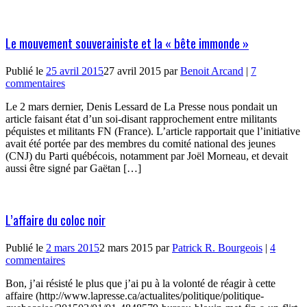
Le mouvement souverainiste et la « bête immonde »
Publié le
25 avril 2015
27 avril 2015
par
Benoit Arcand
|
7
commentaires
Le 2 mars dernier, Denis Lessard de La Presse nous pondait un
article faisant état d’un soi-disant rapprochement entre militants
péquistes et militants FN (France). L’article rapportait que l’initiative
avait été portée par des membres du comité national des jeunes
(CNJ) du Parti québécois, notamment par Joël Morneau, et devait
aussi être signé par Gaëtan […]
L’affaire du coloc noir
Publié le
2 mars 2015
2 mars 2015
par
Patrick R. Bourgeois
|
4
commentaires
Bon, j’ai résisté le plus que j’ai pu à la volonté de réagir à cette
affaire (http://www.lapresse.ca/actualites/politique/politique-