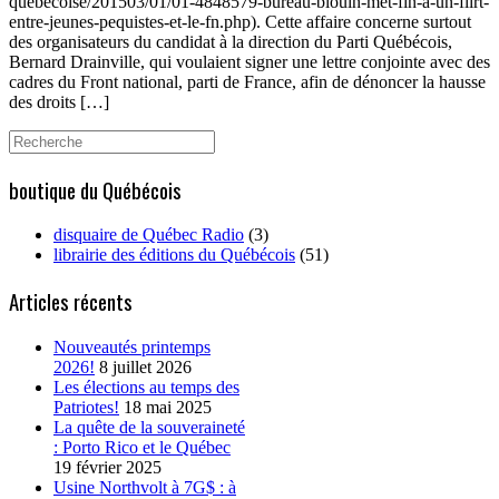
quebecoise/201503/01/01-4848579-bureau-blouin-met-fin-a-un-flirt-
entre-jeunes-pequistes-et-le-fn.php). Cette affaire concerne surtout
des organisateurs du candidat à la direction du Parti Québécois,
Bernard Drainville, qui voulaient signer une lettre conjointe avec des
cadres du Front national, parti de France, afin de dénoncer la hausse
des droits […]
Search
for:
boutique du Québécois
disquaire de Québec Radio
(3)
librairie des éditions du Québécois
(51)
Articles récents
Nouveautés printemps
2026!
8 juillet 2026
Les élections au temps des
Patriotes!
18 mai 2025
La quête de la souveraineté
: Porto Rico et le Québec
19 février 2025
Usine Northvolt à 7G$ : à