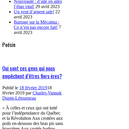
Nouveauté : d’aile en ailes
l’élan vital!
29 avril 2023
Un vent d’argent sale!
22
avril 2023
Barrage sur la Mécatina :
Ce n’est pas encore fait!
7
avril 2023
Poésie
Qui sont ces gens qui nous
empêchent d’êtres fiers·ères?
Publié le
18 février 2019
18
février 2019
par
Charles-Vannak
Dupin-Létourneau
« À celles et ceux qui ont lutté
pour l’indépendance du Québec
et la Révolution Aux crottées aux
poils en-dessous des bras pis sans
brassières Aux crottés barbus