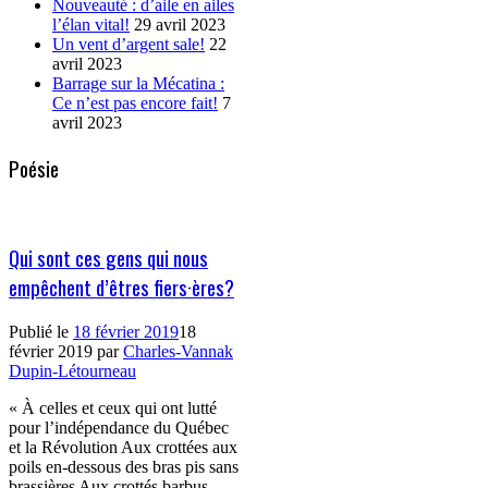
Nouveauté : d’aile en ailes
l’élan vital!
29 avril 2023
Un vent d’argent sale!
22
avril 2023
Barrage sur la Mécatina :
Ce n’est pas encore fait!
7
avril 2023
Poésie
Qui sont ces gens qui nous
empêchent d’êtres fiers·ères?
Publié le
18 février 2019
18
février 2019
par
Charles-Vannak
Dupin-Létourneau
« À celles et ceux qui ont lutté
pour l’indépendance du Québec
et la Révolution Aux crottées aux
poils en-dessous des bras pis sans
brassières Aux crottés barbus