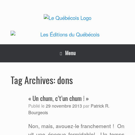
Skip
to
content
Menu
dons
Tag Archives:
« Un chum, c’t’un chum ! »
Patrick R.
Publié le
29 novembre 2013
par
Bourgeois
Non, mais, avouez-le franchement !
On
vit une époque formidable!
Un temps